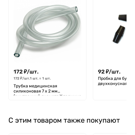
172
₽
/
шт.
92
₽
/
шт.
Пробка для бутир
172
₽
/
шт.
1 шт.
=
1
шт.
двухконусная
Трубка медицинская
силиконовая 7 х 2 мм
(внутренний диаметр Х толщина
стенки)
С этим товаром также покупают