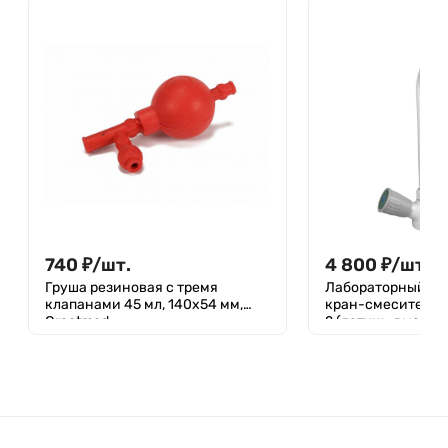
740
₽
/
шт.
4 800
₽
/
шт.
Груша резиновая с тремя
Лабораторный п-
клапанами 45 мл, 140х54 мм,
кран-смеситель S
Greetmed
2 (латунь, высота