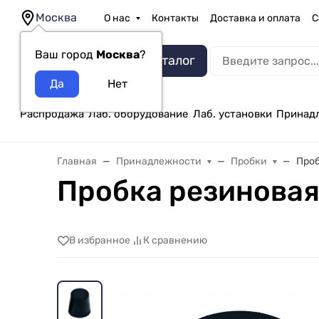
Москва
О нас
Контакты
Доставка и оплата
С
Ваш город
Москва
?
Каталог
Распродажа
Лаб. оборудование
Лаб. установки
Принад
Главная
Принадлежности
Пробки
Проб
Пробка резинова
В избранное
К сравнению