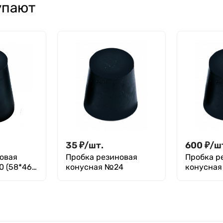
упают
35
₽
/
шт.
600
₽
/
ш
овая
Пробка резиновая
Пробка р
0 (58*46
конусная №24
конусна