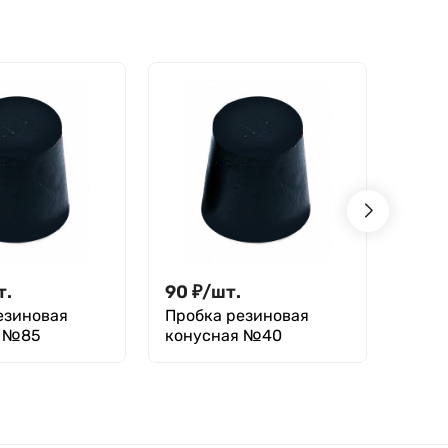
т.
90
₽
/
шт.
19
₽
езиновая
Пробка резиновая
Проб
я №85
конусная №40
кону