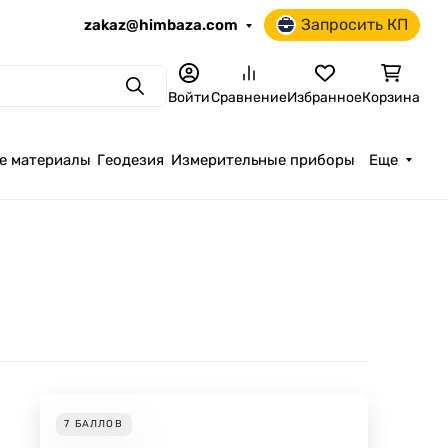
Запросить КП
zakaz@himbaza.com
Поиск
Войти
Сравнение
Избранное
Корзина
е материалы
Геодезия
Измерительные приборы
Еще
7
БАЛЛОВ