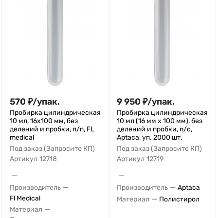
570
₽
/
упак.
9 950
₽
/
упак.
Пробирка цилиндрическая
Пробирка цилиндрическая
10 мл, 16х100 мм, без
10 мл (16 мм х 100 мм), без
делений и пробки, п/п, FL
делений и пробки, п/с,
medical
Aptaca, уп. 2000 шт.
Под заказ (Запросите КП)
Под заказ (Запросите КП)
Артикул
12718
Артикул
12719
—
—
—
—
Производитель
Производитель
Aptaca
Fl Medical
—
Материал
Полистирол
—
Материал