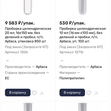
9 583
₽
/
упак.
530
₽
/
упак.
Пробирка цилиндрическая
Пробирка цилиндрическая
20 мл, 16х150 мм, без
10 мл (16 мм х100 мм), без
делений и пробки, п/п,
делений и пробки, п/п,
Aptaca, упаковка 850 шт
Aptaca, уп. 100 шт.
Под заказ (Запросите КП)
Под заказ (Запросите КП)
Артикул
1206
Артикул
12716
—
—
—
—
Производитель
Aptaca
Производитель
Aptaca
—
—
Страна происхождения
Материал
ЕС
Полипропилен
В корзину
В корзину