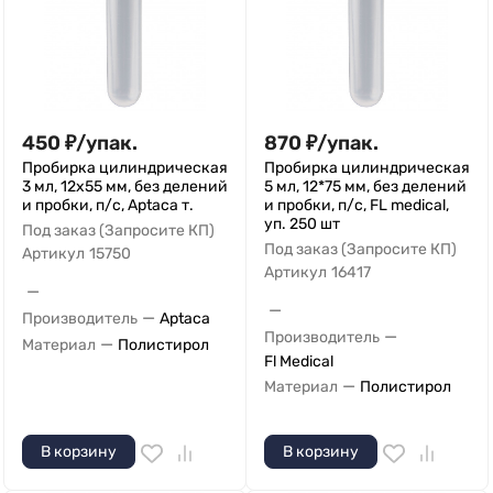
450
₽
/
упак.
870
₽
/
упак.
Пробирка цилиндрическая
Пробирка цилиндрическая
3 мл, 12х55 мм, без делений
5 мл, 12*75 мм, без делений
и пробки, п/с, Aptaca т.
и пробки, п/с, FL medical,
уп. 250 шт
Под заказ (Запросите КП)
Под заказ (Запросите КП)
Артикул
15750
Артикул
16417
—
—
—
Производитель
Aptaca
—
Производитель
—
Материал
Полистирол
Fl Medical
—
Материал
Полистирол
В корзину
В корзину