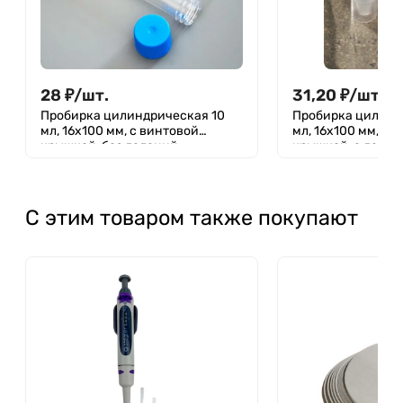
28
₽
/
шт.
31,20
₽
/
шт.
Пробирка цилиндрическая 10
Пробирка цилинд
мл, 16х100 мм, с винтовой
мл, 16х100 мм, с 
крышкой, без делений,
крышкой, с делен
нестирильная, п/с, Aptaca
устойчивости, п/
уп.250шт
С этим товаром также покупают