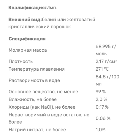
Квалификация:
Имп.
Внешний вид:
белый или желтоватый
кристаллический порошок
Спецификация
68,995 г/
Молярная масса
моль
Плотность
2,17 г/см³
Температура плавления
271 ℃
84,8 г/100
Растворимость в воде
мл
Основное вещество, не менее
99 %
Влажность, не более
2,0 %
Хлориды (как NaCl), не более
0,17 %
Нерастворимый в воде остаток, не
0,06 %
более
Натрий нитрат, не более
1,0%