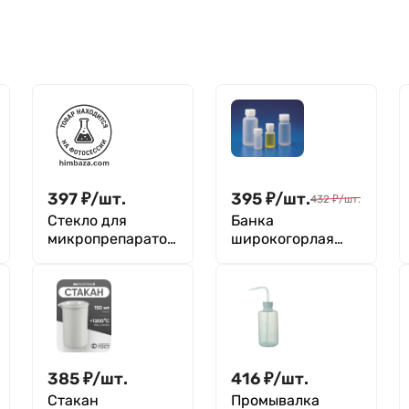
397
₽
/
шт.
395
₽
/
шт.
432
₽
/
шт.
Стекло для
Банка
микропрепаратов
широкогорлая
покровное 18*18
для реактивов
мм, уп.100 шт
500 мл, с
делениями, п/п,
Kartell
385
₽
/
шт.
416
₽
/
шт.
Стакан
Промывалка