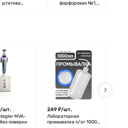
штатива
фарфоровая №1,
универсальная -
100 мл (75 мм х 40
16 мм
мм), ГОСТ 9147-80
₽
/
шт.
249
₽
/
шт.
5 78
tegler MVA-
Лабораторная
Кран
 без поверки
промывалка п/эт 1000
Stegl
мл, Лаборио
цвет