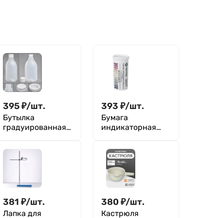
395
₽
/
шт.
393
₽
/
шт.
Бутылка
Бумага
градуированная
индикаторная
500 мл, с узким
универсальная
горлом, с
рН 0-12, уп. 100
крышкой, П/П,
шт., Экрос
Кartell
381
₽
/
шт.
380
₽
/
шт.
Лапка для
Кастрюля