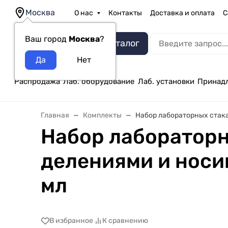
Москва
О нас
Контакты
Доставка и оплата
С
Ваш город
Москва
?
Каталог
Распродажа
Лаб. оборудование
Лаб. установки
Принад
Главная
Комплекты
Набор лабораторных стакан
Набор лабораторн
делениями и носик
мл
В избранное
К сравнению