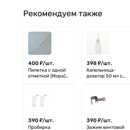
Рекомендуем также
400
₽
/
шт.
398
₽
/
шт.
Пипетка с одной
Капельница-
отметкой (Мора)
дозатор 50 мл с
2-2-100
делениями и
длинным
носиком, п/эт.
390
₽
/
шт.
390
₽
/
шт.
Пробирка
Зажим винтовой