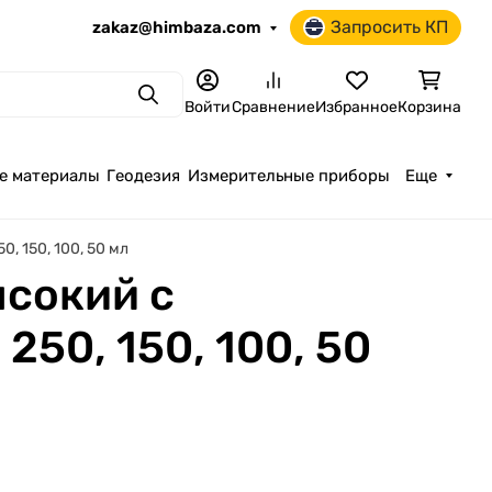
Запросить КП
zakaz@himbaza.com
Поиск
Войти
Сравнение
Избранное
Корзина
е материалы
Геодезия
Измерительные приборы
Еще
, 150, 100, 50 мл
ысокий с
250, 150, 100, 50