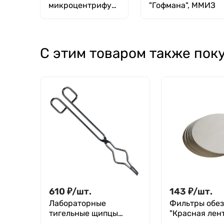
микроцентрифуж
"Гофмана", ММИЗ
ная (Эппендорфа)
1,5 мл, с
делениями, M.
Med, уп. 500 шт.
С этим товаром также пок
610
₽
/
шт.
143
₽
/
шт.
Лабораторные
Фильтры обе
тигельные щипцы
"Красная лент
Stegler 350 мм
мм, уп. 100 шт