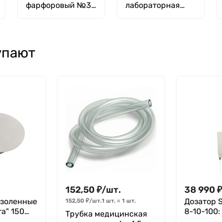
фарфоровый №3,
лабораторная
150 мл (50 мм х 90
1000 мл, п/эт,
мм), ГОСТ 9147-80
Greetmed
упают
152,50
₽
/
шт.
38 990
ззоленные
Дозатор S
152,50
₽
/
шт.
1 шт.
=
1
шт.
а" 150
8-10-100:
Трубка медицинская
.