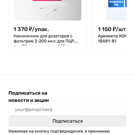
1 370
₽
/
упак.
1 150
₽
/
шт.
Наконечник для дозаторов с
Ареометр АОН-1 1
фильтром 2-200 мкл, для ПЦР,
18481-81
тип Gilson, стерильный (без
ДНКаз, РНКаз), упаковка -
штатив 96 шт, Aptaca
Подписаться на
новости и акции
Нажимая на кнопку подтверждения, я принимаю