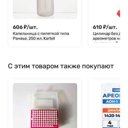
606
₽
/
шт.
610
₽
/
шт.
Капельница с пипеткой типа
Цилиндр без деле
Ранвье, 250 мл, Kartell
ареометров на п
основании 3-47/59
4320-012-295081
С этим товаром также покупают