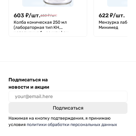
603
₽
/
шт.
622
₽
/
шт.
650
₽
/
шт.
Колба коническая 250 мл
Мензурка лаборат
(лабораторная тип КН,
Минимед
исполнение 1 - со шлифом,
термостойкая) КН-1-250-29/32
ТС
Подписаться на
новости и акции
Нажимая на кнопку подтверждения, я принимаю
условия
политики обработки персональных данных