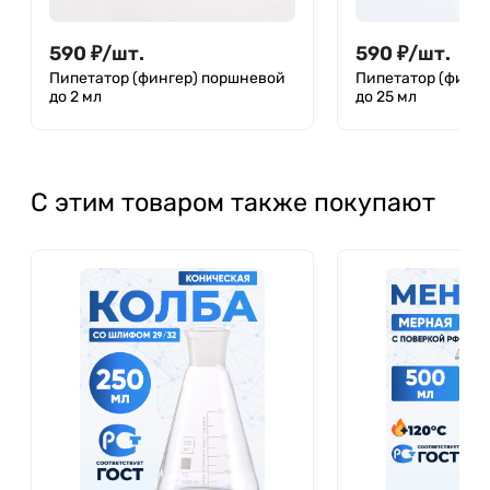
590
₽
/
шт.
590
₽
/
шт.
Пипетатор (фингер) поршневой
Пипетатор (финг
до 2 мл
до 25 мл
С этим товаром также покупают