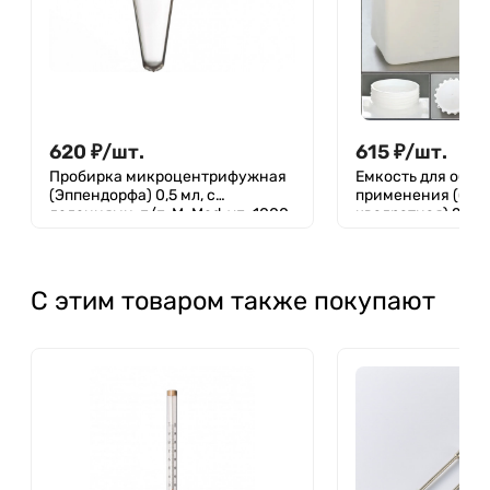
620
₽
/
шт.
615
₽
/
шт.
Пробирка микроцентрифужная
Емкость для общ
(Эппендорфа) 0,5 мл, с
применения (бут
делениями, п/п, M. Med, уп. 1000
квадратная) 2000 м
шт.
ПЭВП, Aptaca
С этим товаром также покупают