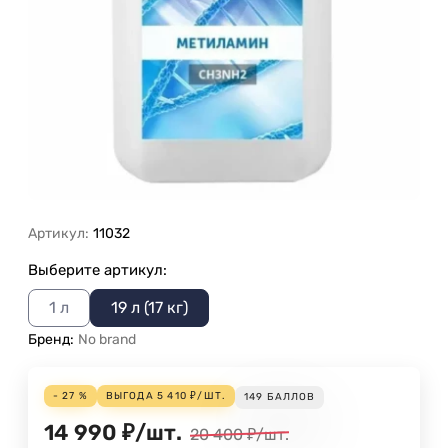
Артикул:
11032
Выберите артикул:
1 л
19 л (17 кг)
Бренд:
No brand
- 27 %
ВЫГОДА
5 410
₽
/
ШТ.
149
БАЛЛОВ
14 990
₽
/
шт.
20 400
₽
/
шт.