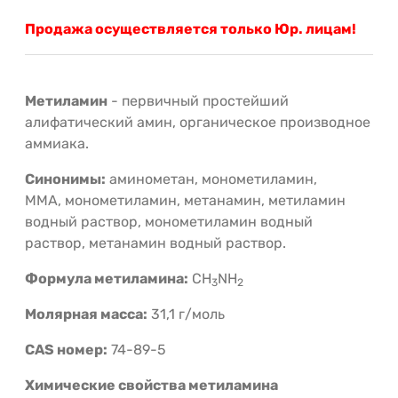
Продажа осуществляется только Юр. лицам!
Метиламин
- первичный простейший
алифатический амин, органическое производное
аммиака.
Синонимы:
аминометан, монометиламин,
MMA, монометиламин, метанамин, метиламин
водный раствор, монометиламин водный
раствор, метанамин водный раствор.
Формула метиламина:
CH
NH
3
2
Молярная масса:
31,1 г/моль
CAS номер:
74-89-5
Химические свойства метиламина