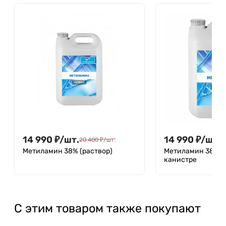
14 990
₽
/
шт.
14 990
₽
/
шт.
20 400
₽
/
шт.
2
Метиламин 38% (раствор)
Метиламин 38% (р
канистре
С этим товаром также покупают