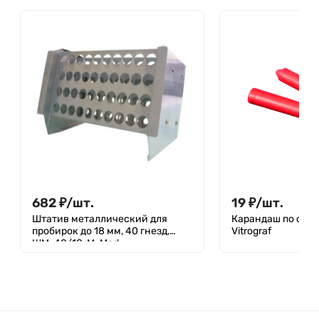
682
₽
/
шт.
19
₽
/
шт.
Штатив металлический для
Карандаш по стеклу крас
пробирок до 18 мм, 40 гнезд,
Vitrograf
ШМ-40/18, M. Med