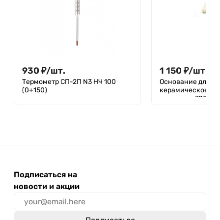
930
₽
/
шт.
1 150
₽
/
шт.
Термометр СП-2П N3 НЧ 100
Основание для шт
(0+150)
керамическое 300
стержнем 700х10
Подписаться на
новости и акции