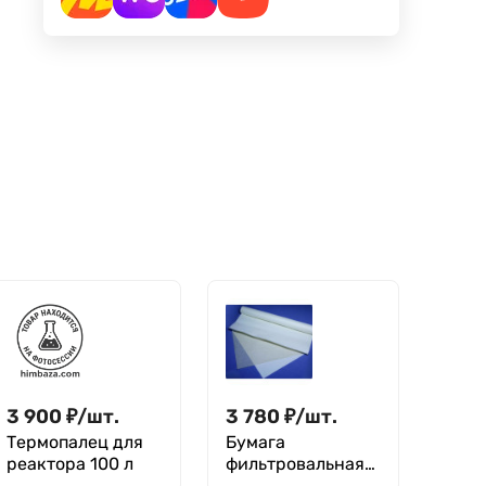
3 900
₽
/
шт.
3 780
₽
/
шт.
Термопалец для
Бумага
реактора 100 л
фильтровальная
100*100 см, уп. 5