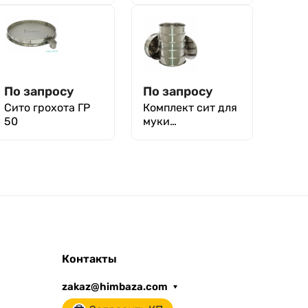
кг
По запросу
По запросу
Сито грохота ГР
Комплект сит для
50
муки
известняковой по
ГОСТ 326826-86
Контакты
zakaz@himbaza.com