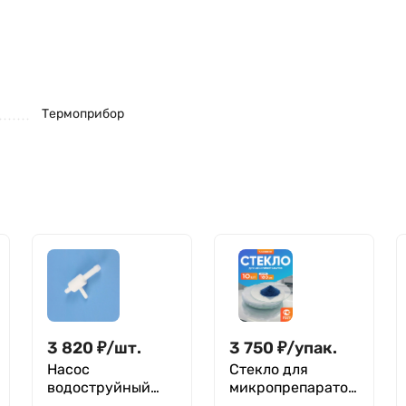
Термоприбор
3 820
₽
/
шт.
3 750
₽
/
упак.
Насос
Стекло для
водоструйный
микропрепаратов
фторопласт
часовое 180 мм,