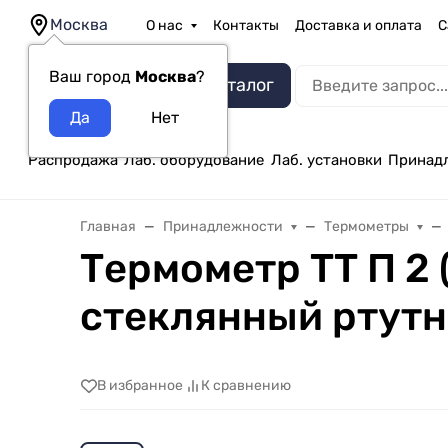
Москва
О нас
Контакты
Доставка и оплата
С
Ваш город
Москва
?
Каталог
Распродажа
Лаб. оборудование
Лаб. установки
Принад
Главная
Принадлежности
Термометры
Термометр ТТ П 2 
стеклянный ртут
В избранное
К сравнению