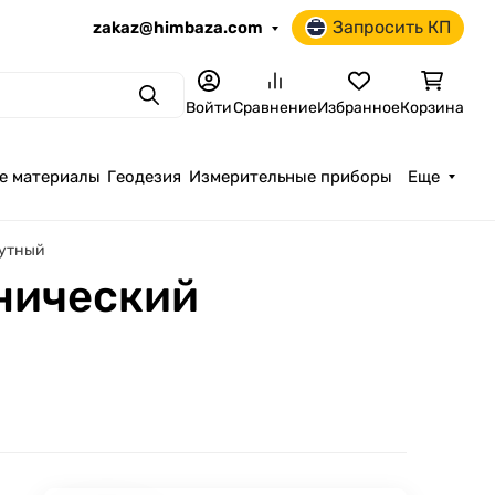
Запросить КП
zakaz@himbaza.com
Поиск
Войти
Сравнение
Избранное
Корзина
е материалы
Геодезия
Измерительные приборы
Еще
тутный
хнический