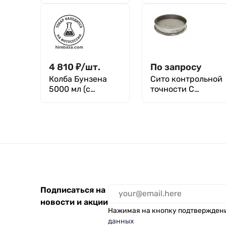
Универсальный с
Универсальный
фильтром,
Finnpipette,
нейтральный,
нейтральный, уп.
уп.1000 шт, ММД
250 шт, Aptaca
4 810
₽
/
шт.
По запросу
Колба Бунзена
Сито контрольной
5000 мл (с
точности С
тубусом) 1-5000,
50/70К
с
диаметром
цилиндрической
500мм, высотой
горловиной,
70мм
грушевидная, без
градуировки
Подписаться на
новости и акции
Нажимая на кнопку подтвержден
данных