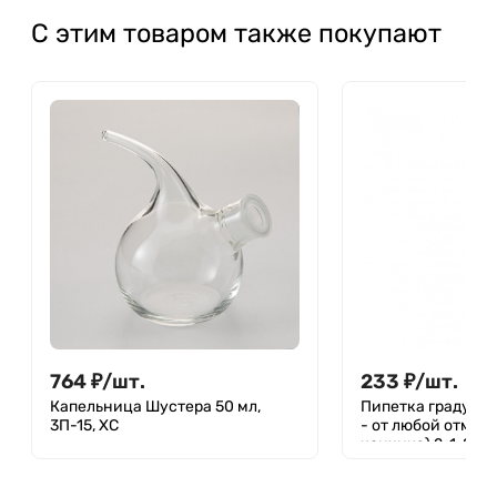
С этим товаром также покупают
764
₽
/
шт.
233
₽
/
шт.
Капельница Шустера 50 мл,
Пипетка градуиро
3П-15, ХС
- от любой отмет
кончика) 2-1-2-2