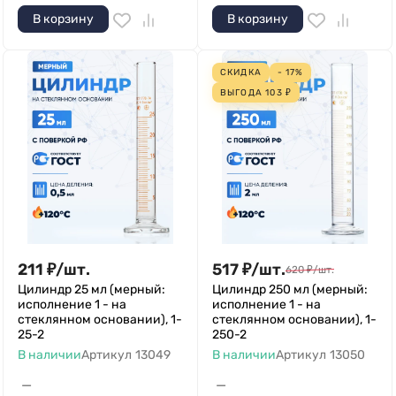
В корзину
В корзину
СКИДКА
- 17%
ВЫГОДА
103
₽
211
₽
/
шт.
517
₽
/
шт.
620
₽
/
шт.
Цилиндр 25 мл (мерный:
Цилиндр 250 мл (мерный:
исполнение 1 - на
исполнение 1 - на
стеклянном основании), 1-
стеклянном основании), 1-
25-2
250-2
В наличии
Артикул
13049
В наличии
Артикул
13050
—
—