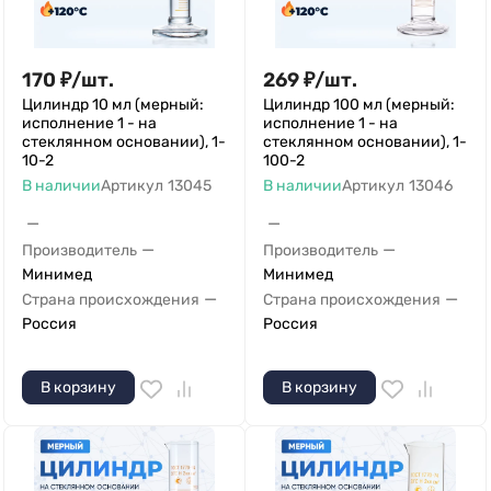
170
₽
/
шт.
269
₽
/
шт.
Цилиндр 10 мл (мерный:
Цилиндр 100 мл (мерный:
исполнение 1 - на
исполнение 1 - на
стеклянном основании), 1-
стеклянном основании), 1-
10-2
100-2
В наличии
Артикул
13045
В наличии
Артикул
13046
—
—
—
—
Производитель
Производитель
Минимед
Минимед
—
—
Страна происхождения
Страна происхождения
Россия
Россия
В корзину
В корзину