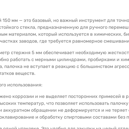
 150 мм — это базовый, но важный инструмент для точно
стойкого стекла, предназначенную для ручного перемеш
ым материалом, который используется в химических, б
участках заводов, где требуется равномерное смешиван
метр стержня 5 мм обеспечивает необходимую жесткост
добно работать с мерными цилиндрами, пробирками и хи
а, палочка не вступает в реакцию с большинством агрес
татков веществ.
го использования:
жено коррозии и не выделяет посторонних примесей в р
ысоких температур, что позволяет использовать палочку
ри аккуратном обращении не деформируется и не теряет
оклавирование и обработку спиртовыми составами без п
 в одной упаковке. Это удобно для закупки на целый от