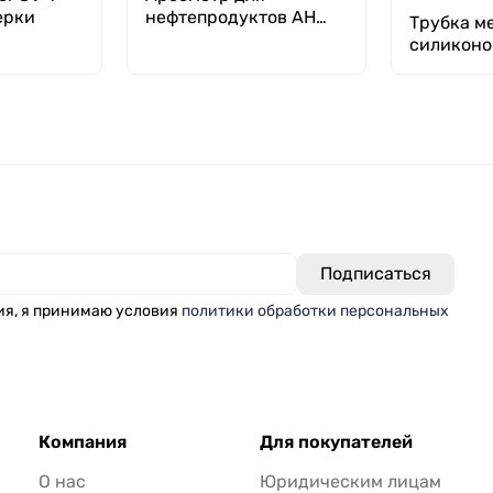
ерки
нефтепродуктов АН
Трубка м
650-680
силиконов
(внутрен
Х толщина
метр)
ия, я принимаю условия
политики обработки персональных
Компания
Для покупателей
О нас
Юридическим лицам