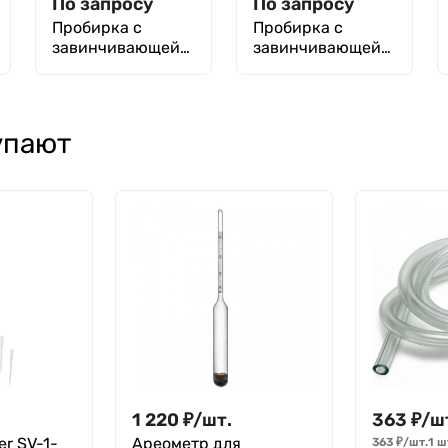
По запросу
По запросу
Пробирка с
Пробирка с
завинчивающейс
завинчивающейс
я крышкой
я крышкой 20х150
25х200 мм,
мм, нейтральное
нейтральное
стекло
стекло
упают
1 220
₽
/
шт.
363
₽
/
ш
er SV-1-
Ареометр для
363
₽
/
шт.
1 ш