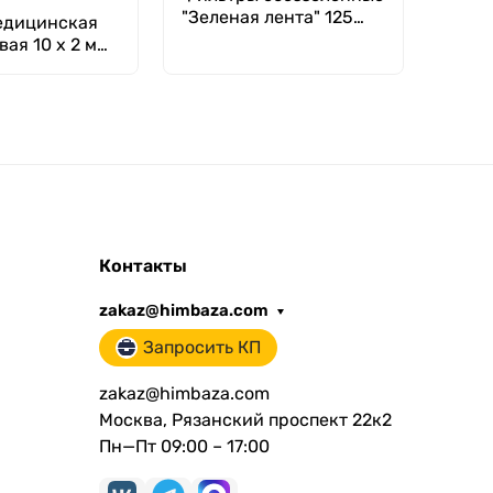
"Зеленая лента" 125
нефт
едицинская
мм, уп. 100 шт.
1010-
ая 10 х 2 мм
81
ний диаметр
 стенки), (1
Контакты
zakaz@himbaza.com
Запросить КП
zakaz@himbaza.com
Москва, Рязанский проспект 22к2
Пн—Пт 09:00 – 17:00