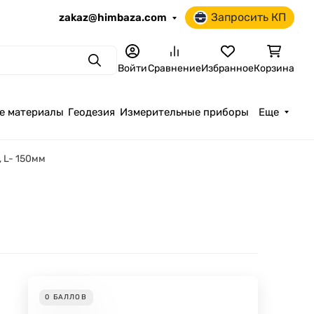
Запросить КП
zakaz@himbaza.com
Поиск
Войти
Сравнение
Избранное
Корзина
е материалы
Геодезия
Измерительные приборы
Еще
 L- 150мм
0
БАЛЛОВ