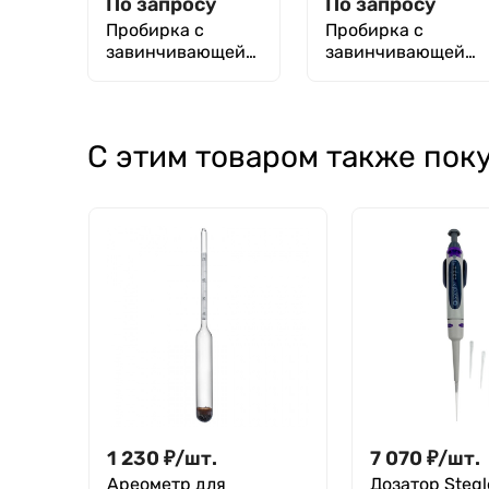
По запросу
По запросу
Пробирка с
Пробирка с
завинчивающейс
завинчивающейс
я крышкой 20х125
я крышкой
мм, Boro 3.3
25х200 мм, Boro
3.3
С этим товаром также пок
1 230
₽
/
шт.
7 070
₽
/
шт.
Ареометр для
Дозатор Stegl