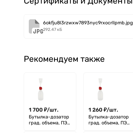
Сертификаты и Документы
6okfju8l3rzwxw7893nyc9rxocrllpmb.jpg
292.47 кБ
Рекомендуем также
1 700
₽
/
шт.
1 260
₽
/
шт.
Бутылка-дозатор
Бутылка-дозатор
град. объема, ПЭ/
град. объема, ПЭ/
ПМП, Kartell 1000
ПМП, Kartell 250