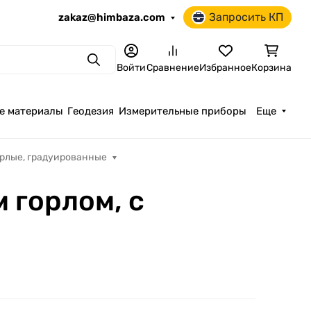
Запросить КП
zakaz@himbaza.com
Поиск
Войти
Сравнение
Избранное
Корзина
е материалы
Геодезия
Измерительные приборы
Еще
рлые, градуированные
 горлом, с