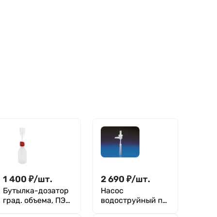
1 400
₽
/
шт.
2 690
₽
/
шт.
Бутылка-дозатор
Насос
град. объема, ПЭ/
водоструйный п/
ПМП, Kartell 500
п ,Kartell