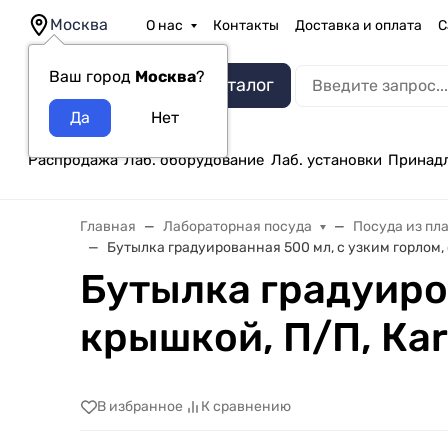
Москва
О нас
Контакты
Доставка и оплата
С
Ваш город
Москва
?
Каталог
Распродажа
Лаб. оборудование
Лаб. установки
Принад
Главная
Лабораторная посуда
Посуда из пл
Бутылка градуированная 500 мл, с узким горлом, с
Бутылка градуиров
крышкой, П/П, Кar
В избранное
К сравнению