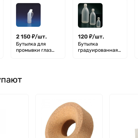
мл / 50 мл
мл / 25 мл
2 150
₽
/
шт.
120
₽
/
шт.
Бутылка для
Бутылка
промывки глаз
градуированная
цельная , 500 мл,
50 мл, с узким
п/э, Кartell
горлом, с
крышкой, п/эт,
LAMAPLAST
упают