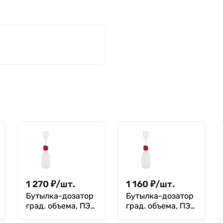
1 270
₽
/
шт.
1 160
₽
/
шт.
Бутылка-дозатор
Бутылка-дозатор
град. объема, ПЭ/
град. объема, ПЭ/
ПМП, Kartell 250
ПМП, Kartell 500