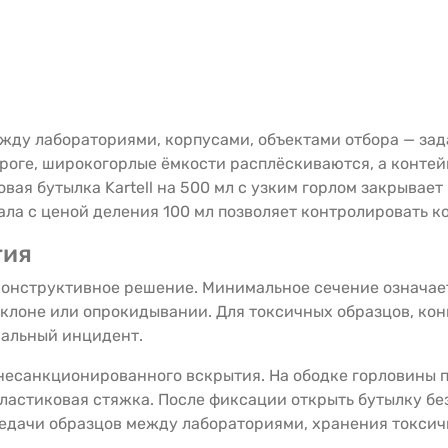
жду лабораториями, корпусами, объектами отбора — зада
ороге, широкогорлые ёмкости расплёскиваются, а контей
я бутылка Kartell на 500 мл с узким горлом закрывает в
ла с ценой деления 100 мл позволяет контролировать к
тия
 конструктивное решение. Минимальное сечение означа
клоне или опрокидывании. Для токсичных образцов, кон
иальный инцидент.
есанкционированного вскрытия. На ободке горловины п
ластиковая стяжка. После фиксации открыть бутылку б
редачи образцов между лабораториями, хранения токси