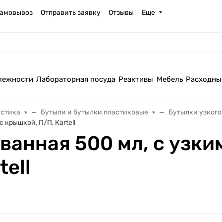
амовывоз
Отправить заявку
Отзывы
Еще
лежности
Лабораторная посуда
Реактивы
Мебель
Расходны
астика
Бутыли и бутылки пластиковые
Бутылки узкого
 крышкой, П/П, Кartell
анная 500 мл, с узким
tell