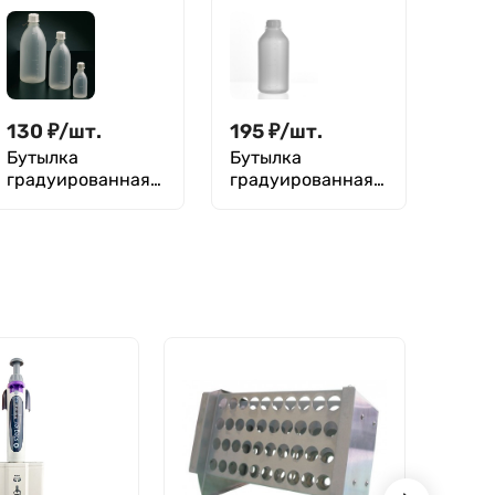
мл / 50 мл
130
₽
/
шт.
195
₽
/
шт.
Бутылка
Бутылка
градуированная
градуированная
125 мл, с узким
500 мл, с узким
горлом, с
горлом, серая, с
крышкой, п/эт,
крышкой, ПЭВД,
LAMAPLAST
LAMAPLAST