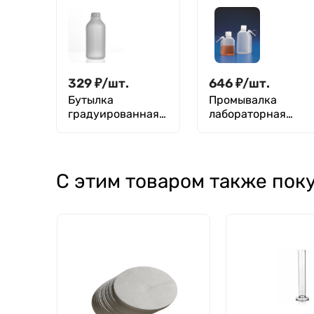
мл / 50 мл
мл / 25 мл
329
₽
/
шт.
646
₽
/
шт.
Бутылка
Промывалка
градуированная
лабораторная
1000 мл, с узким
цельнолитая 500
горлом, серая, с
мл, п/эт, Кartell
крышкой, ПЭВД,
LAMAPLAST
С этим товаром также пок