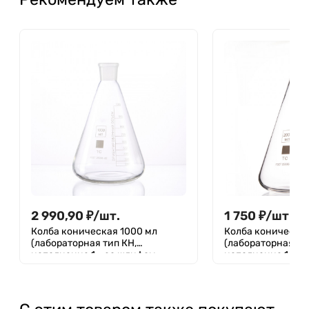
2 990,90
₽
/
шт.
1 750
₽
/
шт.
Колба коническая 1000 мл
Колба коническа
(лабораторная тип КН,
(лабораторная ти
исполнение 1 - со шлифом,
исполнение 1 - с
термостойкая) КН-1-1000-45/40
термостойкая) КН
ТС, (Срок изготовления 60 дней)
45/40 ТС