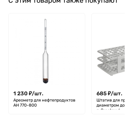
С этим товаром также покупают
1 230
₽
/
шт.
685
₽
/
шт.
Ареометр для нефтепродуктов
Штатив для проб
АН 770-800
диаметром до 13 м
п, Greetmed