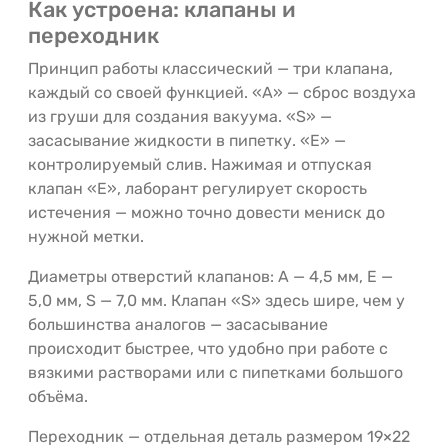
Как устроена: клапаны и
переходник
Принцип работы классический — три клапана,
каждый со своей функцией. «A» — сброс воздуха
из груши для создания вакуума. «S» —
засасывание жидкости в пипетку. «E» —
контролируемый слив. Нажимая и отпуская
клапан «E», лаборант регулирует скорость
истечения — можно точно довести мениск до
нужной метки.
Диаметры отверстий клапанов: A — 4,5 мм, E —
5,0 мм, S — 7,0 мм. Клапан «S» здесь шире, чем у
большинства аналогов — засасывание
происходит быстрее, что удобно при работе с
вязкими растворами или с пипетками большого
объёма.
Переходник — отдельная деталь размером 19×22