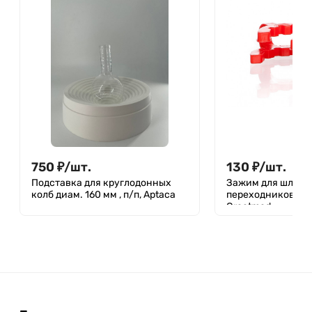
750
₽
/
шт.
130
₽
/
шт.
Подставка для круглодонных
Зажим для шлифо
колб диам. 160 мм , п/п, Aptaca
переходников) 14
Greetmed