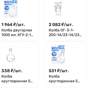
1 964
₽
/
шт.
2 082
₽
/
шт.
Колба двугорлая
Колба ОГ-3-1-
1000 мл, КГУ-2-1-
250-14/23-14/23-
1000-29/32-19/26
14/23 ТС
ТС
338
₽
/
шт.
531
₽
/
шт.
Колба
Колба
круглодонная 50
круглодонная 50
мл, К-1-50-14/23
мл, К-1-50-29/32
ТС
ТС