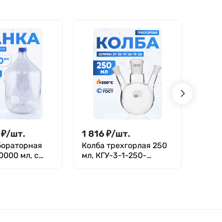
₽
/
шт.
1 816
₽
/
шт.
677
бораторная
Колба трехгорлая 250
Менз
0000 мл, с
мл, КГУ-3-1-250-
лабо
и,
29/32-19/26-19/26 ТС
Лабор
катное
внес
ro 3.3,
вающейся
Лаборио,