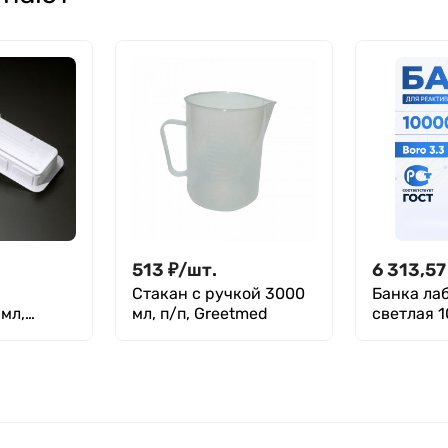
513
₽
/
шт.
6 313,57
Стакан с ручкой 3000
Банка ла
мл,
мл, п/п, Greetmed
светлая 1
. 15 шт
делениям
боросили
стекло Bo
навинчи
крышка, 
БС-10000