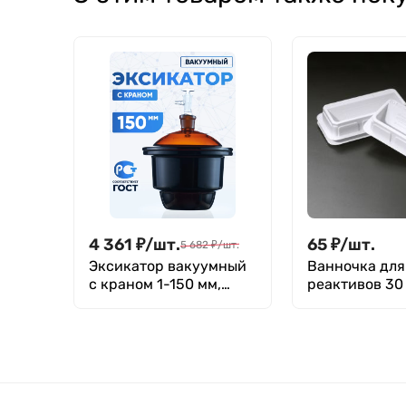
4 361
₽
/
шт.
65
₽
/
шт.
5 682
₽
/
шт.
Эксикатор вакуумный
Ванночка для
с краном 1-150 мм,
реактивов 30 
темное стекло
белая, п/с, уп