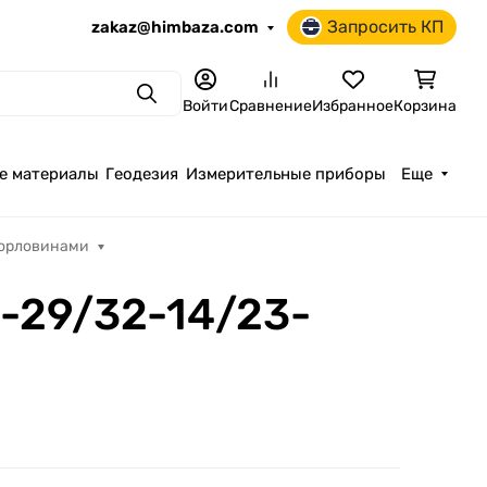
Запросить КП
zakaz@himbaza.com
Поиск
Войти
Сравнение
Избранное
Корзина
е материалы
Геодезия
Измерительные приборы
Еще
горловинами
0-29/32-14/23-