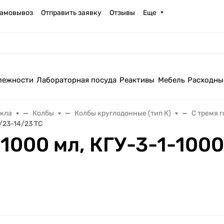
амовывоз
Отправить заявку
Отзывы
Еще
лежности
Лабораторная посуда
Реактивы
Мебель
Расходны
екла
Колбы
Колбы круглодонные (тип К)
С тремя 
/23-14/23 ТС
1000 мл, КГУ-3-1-100