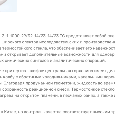
У-3-1-1000-29/32-14/23-14/23 ТС представляет собой с
широкого спектра исследовательских и производственн
 термостойкого стекла, что обеспечивает его надежнос
нами открывает дополнительные возможности для однов
ых химических синтезов и аналитических операций.
 притертых шлифов: центральная горловина имеет диаме
ь колбу с обратными холодильниками, капельными воро
ы. Благодаря продуманной геометрии, жидкость во врем
 и сохранность реакционной смеси. Термостойкое стекл
агрева на открытом пламени, в песчаных банях, а также
в Китае, но контроль качества соответствует высоким 