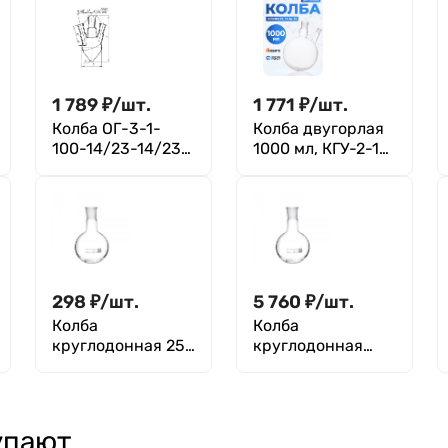
1 789
₽
/
шт.
1 771
₽
/
шт.
Колба ОГ-3-1-
Колба двугорлая
100-14/23-14/23-
1000 мл, КГУ-2-1-
14/23 ТС
1000-29/32-14/23
ТС
298
₽
/
шт.
5 760
₽
/
шт.
Колба
Колба
круглодонная 25
круглодонная
мл, К-1-25-14/23
4000 мл, К-1-
ТС
4000-29/32 ТС
упают