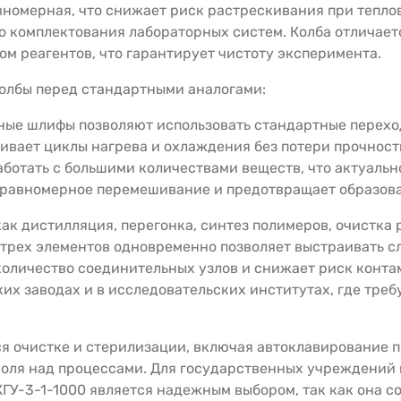
вномерная, что снижает риск растрескивания при тепло
го комплектования лабораторных систем. Колба отличае
ом реагентов, что гарантирует чистоту эксперимента.
олбы перед стандартными аналогами:
ые шлифы позволяют использовать стандартные перехо
ивает циклы нагрева и охлаждения без потери прочност
аботать с большими количествами веществ, что актуальн
 равномерное перемешивание и предотвращает образова
 как дистилляция, перегонка, синтез полимеров, очистка
 трех элементов одновременно позволяет выстраивать 
количество соединительных узлов и снижает риск конта
х заводах и в исследовательских институтах, где треб
ся очистке и стерилизации, включая автоклавирование пр
троля над процессами. Для государственных учреждени
ГУ-3-1-1000 является надежным выбором, так как она с