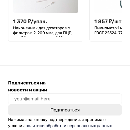
1 370
₽
/
упак.
1 857
₽
/
шт.
Наконечник для дозаторов с
Пикнометр 1 мл, 
фильтром 2-200 мкл, для ПЦР,
ГОСТ 22524-77
тип Gilson, стерильный (без
ДНКаз, РНКаз), упаковка -
штатив 96 шт, Aptaca
Подписаться на
новости и акции
Нажимая на кнопку подтверждения, я принимаю
условия
политики обработки персональных данных