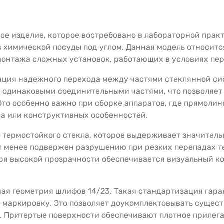
кое изделие, которое востребовано в лабораторной прак
 химической посуды под углом. Данная модель относитс
монтажа сложных установок, работающих в условиях пер
зация надежного перехода между частями стеклянной с
я одинаковыми соединительными частями, что позволяет
 Это особенно важно при сборке аппаратов, где прямол
а или конструктивных особенностей.
 термостойкого стекла, которое выдерживает значитель
ал менее подвержен разрушению при резких перепадах т
ря высокой прозрачности обеспечивается визуальный ко
ая геометрия шлифов 14/23. Такая стандартизация гар
маркировку. Это позволяет доукомплектовывать сущест
. Притертые поверхности обеспечивают плотное прилега