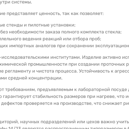
утри системы.
е представляет ценность, так как позволяет:
е стенды и пилотные установки;
ез необходимости заказа полного комплекта стекла;
лельного ведения реакций или отбора проб;
щих импортных аналогов при сохранении эксплуатацион
исследовательскими институтами. Изделие активно исп
в химической промышленности при создании проточных р
ие регламенту и чистота процесса. Устойчивость к агре
ами средней концентрации.
ют требованиям, предъявляемым к лабораторной посуде
 гарантирует стабильность размеров при нагреве, что
 дефектов проверяется на производстве, что снижает ри
диторий, научных подразделений или цехов важно учиты
ы 14/23 являются распространенным типоразмером в б