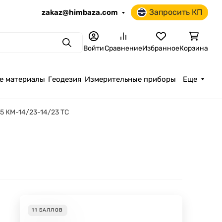
Запросить КП
zakaz@himbaza.com
Поиск
Войти
Сравнение
Избранное
Корзина
е материалы
Геодезия
Измерительные приборы
Еще
75 КМ-14/23-14/23 ТС
11
БАЛЛОВ