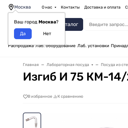
Москва
О нас
Контакты
Доставка и оплата
С
Ваш город
Москва
?
Каталог
Распродажа
Лаб. оборудование
Лаб. установки
Принад
Главная
Лабораторная посуда
Посуда из ст
Изгиб И 75 КМ-14/
В избранное
К сравнению