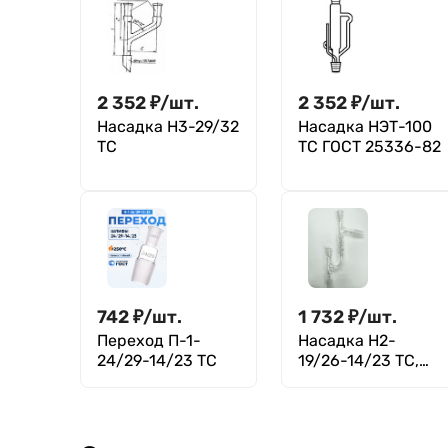
2 352
₽
/
шт.
2 352
₽
/
шт.
Насадка Н3-29/32
Насадка НЭТ-100
ТС
ТС ГОСТ 25336-82
742
₽
/
шт.
1 732
₽
/
шт.
Переход П-1-
Насадка Н2-
24/29-14/23 ТС
19/26-14/23 ТС,
Кляйзена с
дефлегматором,
керн 19/26,
боковой отвод