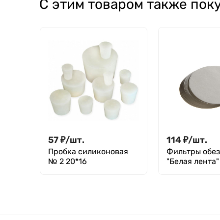
С этим товаром также пок
19/26, муфты
14/23
57
₽
/
шт.
114
₽
/
шт.
Пробка силиконовая
Фильтры обе
№ 2 20*16
"Белая лента"
уп. 100 шт.