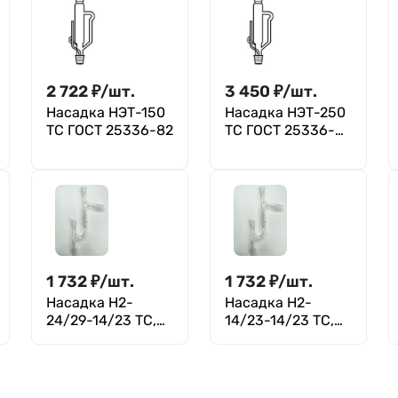
2 722
₽
/
шт.
3 450
₽
/
шт.
Насадка НЭТ-150
Насадка НЭТ-250
ТС ГОСТ 25336-82
ТС ГОСТ 25336-82
(Срок
изготовления 60
дней)
1 732
₽
/
шт.
1 732
₽
/
шт.
Насадка Н2-
Насадка Н2-
24/29-14/23 ТС,
14/23-14/23 ТС,
Кляйзена с
Кляйзена с
дефлегматором,
дефлегматором,
керн 24/29,
керн 14/23,
боковой отвод
боковой отвод