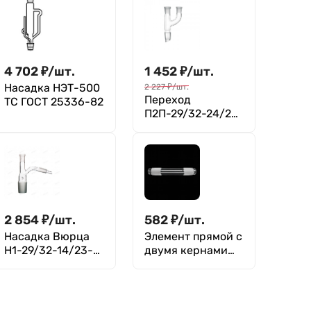
4 702
₽
/
шт.
1 452
₽
/
шт.
Насадка НЭТ-500
2 227
₽
/
шт.
Переход
ТС ГОСТ 25336-82
П2П-29/32-24/29-
24/29 ТС
2 854
₽
/
шт.
582
₽
/
шт.
Насадка Вюрца
Элемент прямой с
Н1-29/32-14/23-
двумя кернами
14/23 ТС
ЭП2-14/23-90