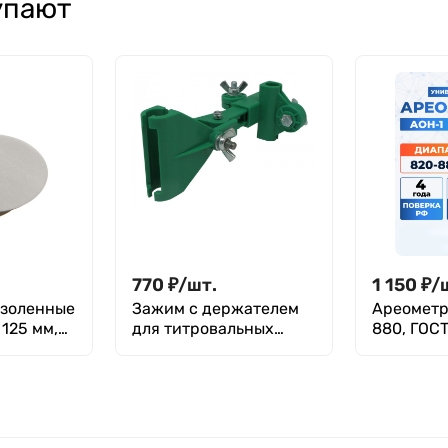
упают
24/29, муфты
14/23, муфты
14/23
14/23
770
₽
/
шт.
1 150
₽
/
ззоленные
Зажим с держателем
Ареометр
 125 мм,
для титровальных
880, ГОСТ
установок