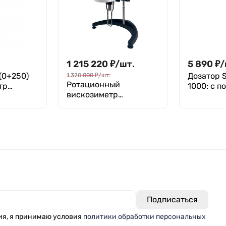
1 215 220
₽
/
шт.
5 890
₽
/
 (0+250)
Дозатор S
1 320 000
₽
/
шт.
Ротационный
тр
1000: с п
вискозиметр
Брукфильда DV2TLV
й
ия, я принимаю условия
политики обработки персональных