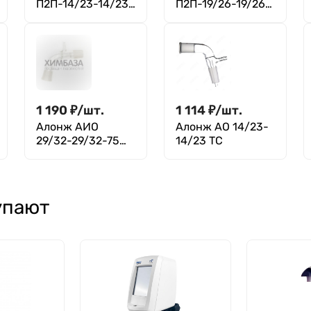
П2П-14/23-14/23-
П2П-19/26-19/26-
14/23 ТС
19/26 ТС
1 190
₽
/
шт.
1 114
₽
/
шт.
Алонж АИО
Алонж АО 14/23-
29/32-29/32-75
14/23 ТС
ТС
упают