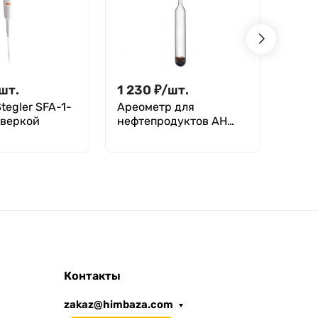
шт.
1 230
₽
/
шт.
588
tegler SFA-1-
Ареометр для
Кран
оверкой
нефтепродуктов АН
19/2
950-980
Контакты
zakaz@himbaza.com