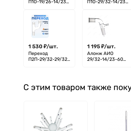
П1О-19/26-14/23
П1О-29/32-14/23
ТС, Boro 3.3,
ТС, Boro 3.3,
Лаборио
Лаборио
1 530
₽
/
шт.
1 195
₽
/
шт.
Переход
Алонж АИО
П2П-29/32-29/32-
29/32-14/23-60
29/32 ТС, Boro 3.3,
ТС
Лаборио
С этим товаром также пок