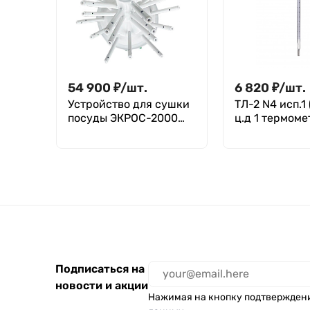
54 900
₽
/
шт.
6 820
₽
/
шт.
Устройство для сушки
ТЛ-2 N4 исп.1
посуды ЭКРОС-2000
ц.д 1 термоме
(ПЭ-2000)
стеклянный
лабораторны
Подписаться на
новости и акции
Нажимая на кнопку подтвержден