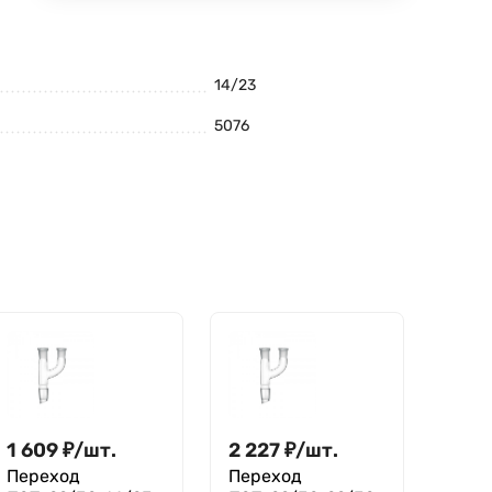
14/23
5076
1 609
₽
/
шт.
2 227
₽
/
шт.
Переход
Переход