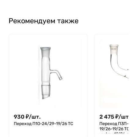
Рекомендуем также
930
₽
/
шт.
2 475
₽
/
шт.
Переход П1О-24/29-19/26 ТС
Переход П3П-29/3
19/26-19/26 ТС (ке
муфты 19/26, тер