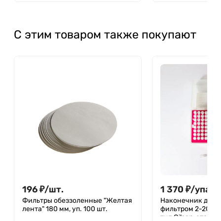
С этим товаром также покупают
196
₽
/
шт.
1 370
₽
/
упак.
Фильтры обеззоленные "Желтая
Наконечник для д
лента" 180 мм, уп. 100 шт.
фильтром 2-200 м
тип Gilson, стери