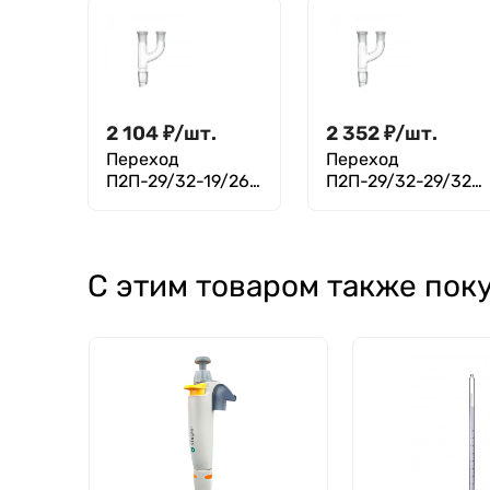
2 104
₽
/
шт.
2 352
₽
/
шт.
Переход
Переход
П2П-29/32-19/26-
П2П-29/32-29/32-
19/26 ТС
19/26 ТС
С этим товаром также пок