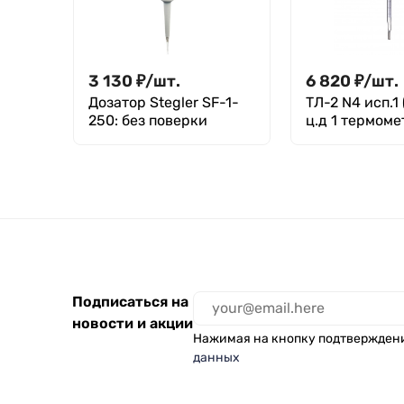
3 130
₽
/
шт.
6 820
₽
/
шт.
Дозатор Stegler SF-1-
ТЛ-2 N4 исп.1
250: без поверки
ц.д 1 термоме
стеклянный
лабораторны
Подписаться на
новости и акции
Нажимая на кнопку подтвержден
данных