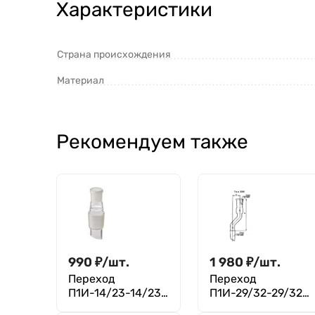
Характеристики
Страна происхождения
Материал
Рекомендуем также
990
₽
/
шт.
1 980
₽
/
шт.
Переход
Переход
П1И-14/23-14/23
П1И-29/32-29/32
ТС
ТС