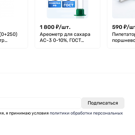
1 800
₽
/
шт.
590
₽
/
ш
 (0+250)
Ареометр для сахара
Пипетато
тр
АС-3 0-10%, ГОСТ
поршнево
18481-81
й
ия, я принимаю условия
политики обработки персональных