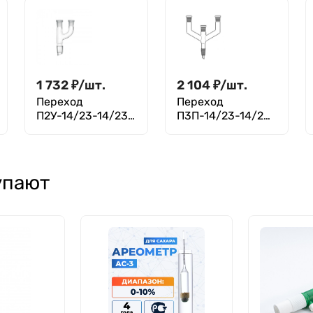
1 732
₽
/
шт.
2 104
₽
/
шт.
Переход
Переход
П2У-14/23-14/23
П3П-14/23-14/23-
ТС
14/23-10/19 ТС
упают