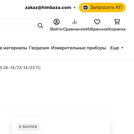
Запросить КП
zakaz@himbaza.com
Поиск
Войти
Сравнение
Избранное
Корзина
е материалы
Геодезия
Измерительные приборы
Еще
75 2К-14/23-14/23 ТС
8
БАЛЛОВ