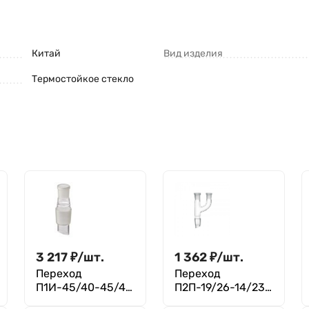
Китай
Вид изделия
Термостойкое стекло
3 217
₽
/
шт.
1 362
₽
/
шт.
Переход
Переход
П1И-45/40-45/40
П2П-19/26-14/23-
ТС
14/23 ТС