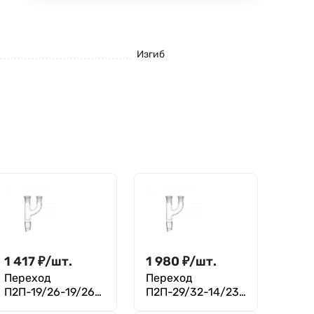
Изгиб
1 417
₽
/
шт.
1 980
₽
/
шт.
Переход
Переход
П2П-19/26-19/26-
П2П-29/32-14/23-
14/23 ТС
19/26 ТС