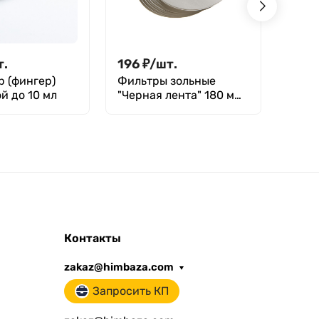
т.
196
₽
/
шт.
1 23
р (фингер)
Фильтры зольные
Арео
й до 10 мл
"Черная лента" 180 мм,
нефт
уп. 100 шт.
740-
Контакты
zakaz@himbaza.com
Запросить КП