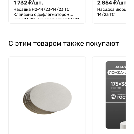
1 732
₽
/
шт.
2 854
₽
/
шт.
Насадка Н2-14/23-14/23 ТС,
Насадка Вюрца Н1
Кляйзена с дефлегматором,
14/23 ТС
керн 14/23, боковой отвод 14/23,
муфты 14/23
С этим товаром также покупают