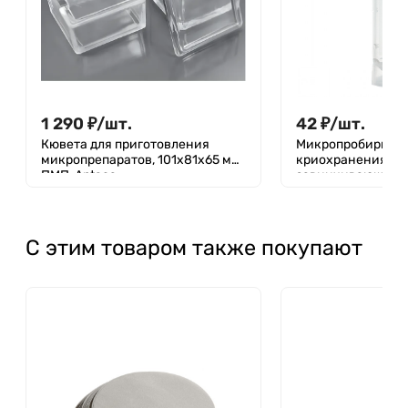
1 290
₽
/
шт.
42
₽
/
шт.
Кювета для приготовления
Микропробирка д
микропрепаратов, 101x81x65 мм,
криохранения 1,0 
ПМП, Aptaca
завинчивающейс
юбкой устойчиво
С этим товаром также покупают