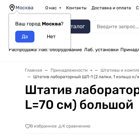
Москва
О нас
Контакты
Доставка и оплата
С
Ваш город
Москва
?
Каталог
Распродажа
Лаб. оборудование
Лаб. установки
Принад
Главная
Принадлежности
Штативы и компл
Штатив лабораторный ШЛ-1 (2 лапки, 1 кольцо н/ж
Штатив лабораторн
L=70 см) большой
В избранное
К сравнению