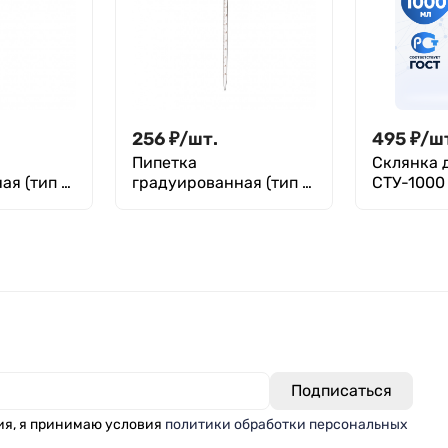
256
₽
/
шт.
495
₽
/
ш
Пипетка
Склянка 
ая (тип 3
градуированная (тип 3
СТУ-1000
нулевой
- от верхней нулевой
стекла с 
ливного
отметки до сливного
горловин
2-5
кончика) 3-2-2-10
притерто
1000 мл
ия, я принимаю условия
политики обработки персональных