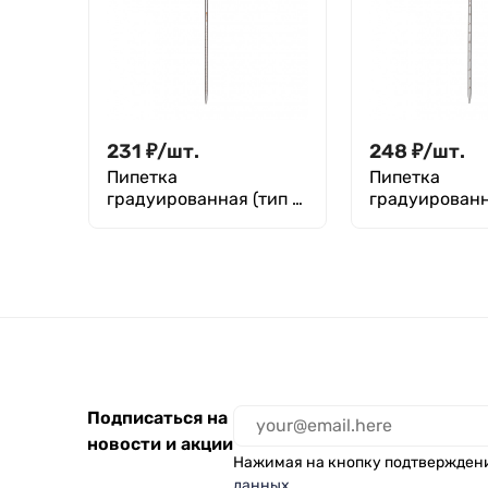
231
₽
/
шт.
248
₽
/
шт.
Пипетка
Пипетка
градуированная (тип 3
градуированн
- от верхней нулевой
- от верхней 
отметки до сливного
отметки до с
кончика) 3-1-2-1
кончика) 3-1-
Подписаться на
новости и акции
Нажимая на кнопку подтвержден
данных