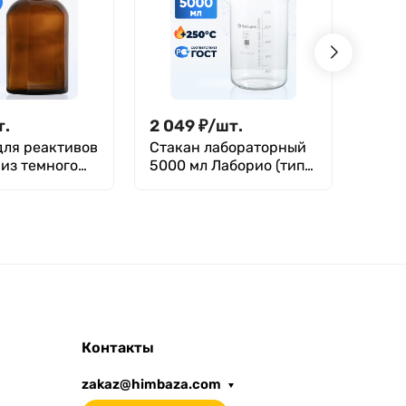
т.
2 049
₽
/
шт.
1 25
для реактивов
Стакан лабораторный
Холо
 из темного
5000 мл Лаборио (тип
шари
узкой
Н, низкий с делениями
29/32
ой и
и носиком,
терм
й пробкой
термостойкий), ТС Н-1-
шлифы
5000
Лабо
Контакты
zakaz@himbaza.com