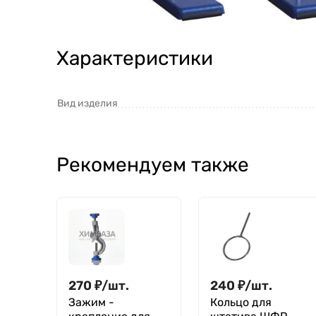
Характеристики
Вид изделия
Рекомендуем также
270
₽
/
шт.
240
₽
/
шт.
Зажим -
Кольцо для