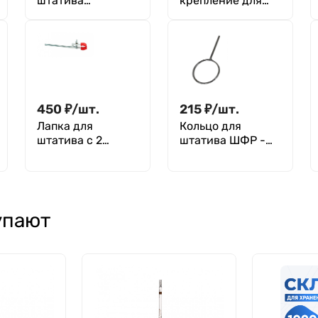
штатива
крепление для
универсальная -
штатива 21 мм
16 мм
450
₽
/
шт.
215
₽
/
шт.
Лапка для
Кольцо для
штатива с 2
штатива ШФР -
плоскими
100 мм, без
пальцами, ПВХ
зажима
упают