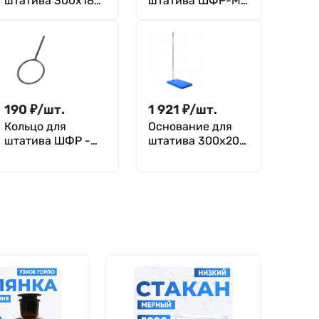
штатива 300х180
штатива ШФР-ММ
мм, со стержнем
с плоским
700х10 мм, литье
зажимом
190
₽
/
шт.
1 921
₽
/
шт.
Кольцо для
Основание для
штатива ШФР -
штатива 300х200
60 мм, без
мм, со стержнем
зажима
700х10 мм, литье,
резина