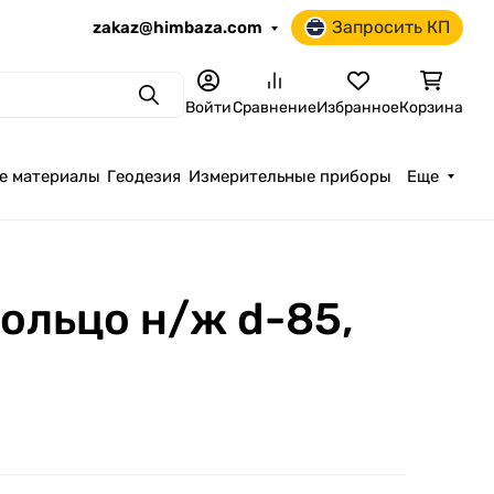
Запросить КП
zakaz@himbaza.com
Поиск
Войти
Сравнение
Избранное
Корзина
е материалы
Геодезия
Измерительные приборы
Еще
ольцо н/ж d-85,