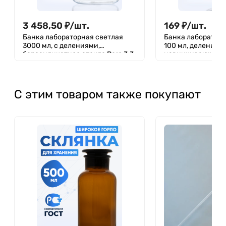
3 458,50
₽
/
шт.
169
₽
/
шт.
Банка лабораторная светлая
Банка лабораторн
3000 мл, с делениями,
100 мл, делениям
боросиликатное стекло Boro 3.3,
навинчивающаяс
навинчивающейся крышка,
Лаборио, БС-100
Лаборио, БС-3000
С этим товаром также покупают