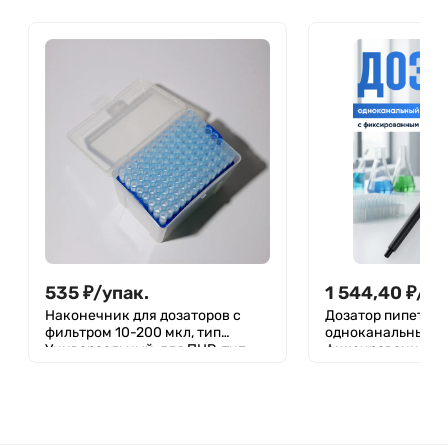
535
₽
/
упак.
1 544,40
₽
/
шт
Наконечник для дозаторов с
Дозатор пипеточн
фильтром 10-200 мкл, тип
одноканальный,
Универсальный, для ПЦР, тип
фиксированный о
Gilson, стерильный (без ДНКаз,
механический (Д
РНКаз), упаковка - штатив 96 шт,
MG-50
Jet Bio-Filtration