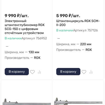
9 990
₽
/
шт.
5 990
₽
/
шт.
Электронный
Штангенциркуль RGK SCM-
штангенглубиномер RGK
II-200
SCG-150 с цифровым
В наличии
Артикул
757126
отсчётным устройством
—
В наличии
Артикул
756952
—
Ширина, мм
220 мм
—
—
Производитель
RGK
—
Ширина, мм
130 мм
—
Производитель
RGK
В корзину
В корзину