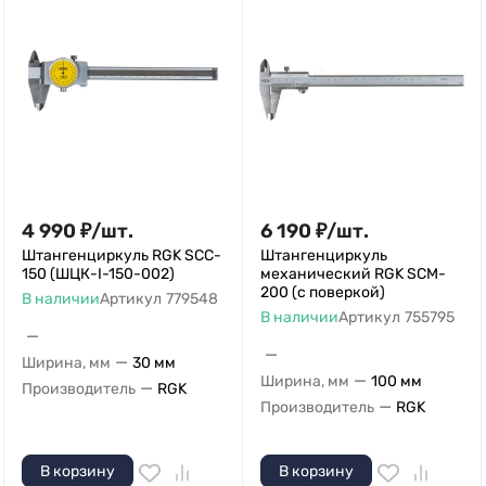
4 990
₽
/
шт.
6 190
₽
/
шт.
Штангенциркуль RGK SCC-
Штангенциркуль
150 (ШЦК-I-150-002)
механический RGK SCM-
200 (с поверкой)
В наличии
Артикул
779548
В наличии
Артикул
755795
—
—
—
Ширина, мм
30 мм
—
Ширина, мм
100 мм
—
Производитель
RGK
—
Производитель
RGK
В корзину
В корзину