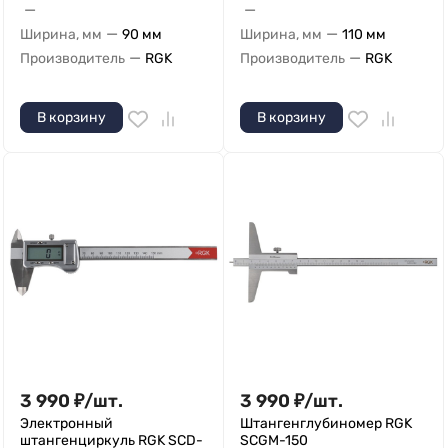
—
—
—
—
Ширина, мм
90 мм
Ширина, мм
110 мм
—
—
Производитель
RGK
Производитель
RGK
В корзину
В корзину
3 990
₽
/
шт.
3 990
₽
/
шт.
Электронный
Штангенглубиномер RGK
штангенциркуль RGK SCD-
SCGM-150