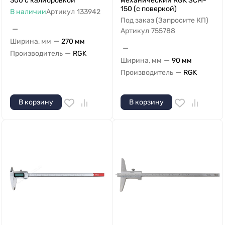
300 с калибровкой
механический RGK SCM-
150 (с поверкой)
В наличии
Артикул
133942
Под заказ (Запросите КП)
—
Артикул
755788
—
Ширина, мм
270 мм
—
—
Производитель
RGK
—
Ширина, мм
90 мм
—
Производитель
RGK
В корзину
В корзину