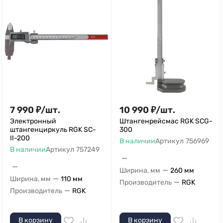
7 990
₽
/
шт.
10 990
₽
/
шт.
Электронный
Штангенрейсмас RGK SCG-
штангенциркуль RGK SC-
300
II-200
В наличии
Артикул
756969
В наличии
Артикул
757249
—
—
—
Ширина, мм
260 мм
—
Ширина, мм
110 мм
—
Производитель
RGK
—
Производитель
RGK
В корзину
В корзину