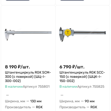
8 190
₽
/
шт.
6 790
₽
/
шт.
Штангенциркуль RGK SCM-
Штангенциркуль RGK SCC-
300 (с поверкой) (ШЦ-I-
150 (с поверкой) (ШЦК-I-
300-002)
150-002)
В наличии
Артикул
755801
В наличии
Артикул
755825
—
—
—
—
Ширина, мм
130 мм
Ширина, мм
90 мм
—
—
Производитель
RGK
Производитель
RGK