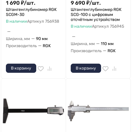
1 690
₽
/
шт.
9 690
₽
/
шт.
Штангенглубиномер RGK
Штангенглубиномер RGK
SCGM-30
SCG-100 с цифровым
отсчётным устройством
В наличии
Артикул
756938
В наличии
Артикул
756945
—
—
—
Ширина, мм
90 мм
—
Ширина, мм
110 мм
—
Производитель
RGK
—
Производитель
RGK
В корзину
В корзину