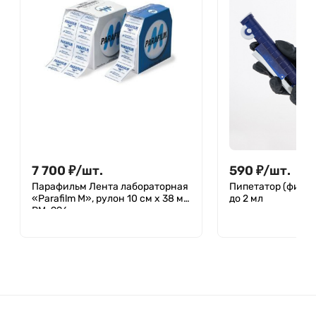
7 700
₽
/
шт.
590
₽
/
шт.
Парафильм Лента лабораторная
Пипетатор (финг
«Parafilm M», рулон 10 см х 38 м
до 2 мл
PM-996