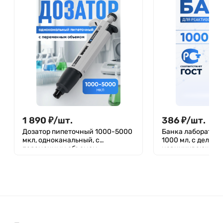
1 890
₽
/
шт.
386
₽
/
шт.
Дозатор пипеточный 1000-5000
Банка лабораторн
мкл, одноканальный, с
1000 мл, с делени
переменным объемом,
навинчивающаяс
механический (ДПОП)/ Лаборио
Лаборио, БС-1000
М-5000 (5 мл)