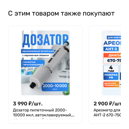
С этим товаром также покупают
3 990
₽
/
шт.
2 900
₽
/
шт.
Дозатор пипеточный 2000-
Ареометр для не
10000 мкл, автоклавируемый,
АНТ-2 670-750, ГО
одноканальный, с переменным
объемом, механический