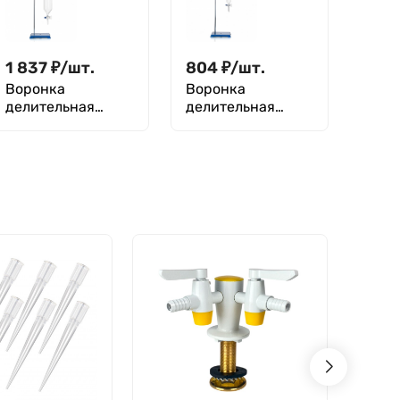
без делений
1 837
₽
/
шт.
804
₽
/
шт.
Воронка
Воронка
делительная
делительная
цилиндрическая
цилиндрическая
ВД-1-1000 ТС, без
ВД-1-125 ХС, без
делений
делений