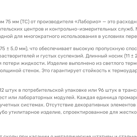
м 75 мм (ТС) от производителя «Лаборио» — это расход
тельских центров и контрольно-измерительных служб. 
игодной для многократного использования в условиях пер
75 ± 5,0 мм), что обеспечивает высокую пропускную спо
астворителей и густых суспензий. Длинный носик (11 ± 2
 потери жидкости. Изделие выполнено из светлого терм
олщиной стенок. Это гарантирует стойкость к термоудар
12 штук в потребительской упаковке или 96 штук в транс
ест или лабораторных модулей. Каждая единица промар
учетных системах. Отсутствие декоративных элементов
губо утилитарное изделие, спроектированное для жестко
 сколы при касании о металлические штативы и стальны