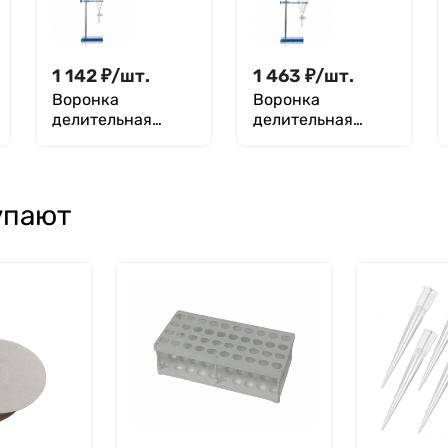
1 142
₽
/
шт.
1 463
₽
/
шт.
Воронка
Воронка
делительная
делительная
грушевидная
грушевидная
ВД-3-250 ТС,
ВД-3-500 ТС,
стеклянный кран,
стеклянный кран,
с делениями,
с делениями,
упают
Лаборио
Лаборио