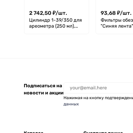
2 742,50
₽
/
шт.
93,68
₽
/
шт.
Цилиндр 1-39/350 для
Фильтры обе
ареометра (250 мл),
"Синяя лента"
ГОСТ 18481-81
уп. 100 шт.
Подписаться на
новости и акции
Нажимая на кнопку подтвержден
данных