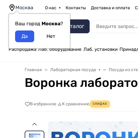
Москва
О нас
Контакты
Доставка и оплата
С
Ваш город
Москва
?
Каталог
Распродажа
Лаб. оборудование
Лаб. установки
Принад
Главная
Лабораторная посуда
Посуда из ст
Воронка лаборатор
В избранное
К сравнению
СКИДКА