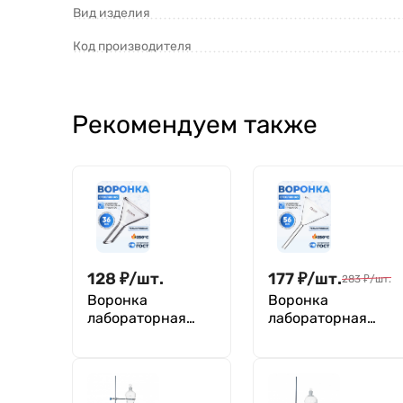
Вид изделия
Код производителя
Рекомендуем также
128
₽
/
шт.
177
₽
/
шт.
283
₽
/
шт.
Воронка
Воронка
лабораторная
лабораторная
В-36-50 мм, ТС
В-56-80 мм ТС