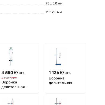
75 ± 5,0 мм
11 ± 2,0 мм
4 550
₽
/
шт.
1 126
₽
/
шт.
Воронка
5 600
₽
/
шт.
Воронка
делительная
делительная
грушевидная
грушевидная
ВД-3-250 ТС,
ВД-3-2000 ТС,
стеклянный кран,
стеклянный кран,
без делений