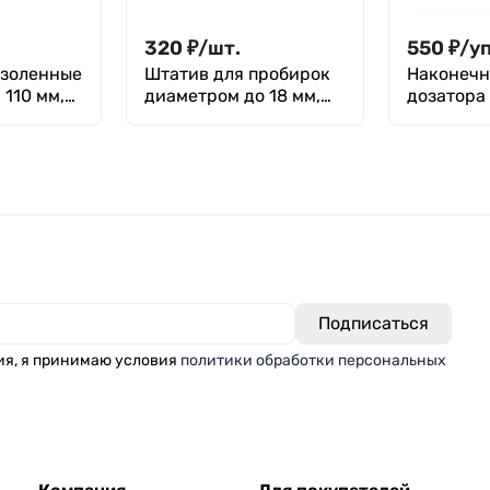
320
₽
/
шт.
550
₽
/
у
ззоленные
Штатив для пробирок
Наконечник
 110 мм,
диаметром до 18 мм,
дозатора 
40 гнезд, п/п, Ecros
вместимо
менее 20
(максима
250 мкл),
Литоплас
ия, я принимаю условия
политики обработки персональных