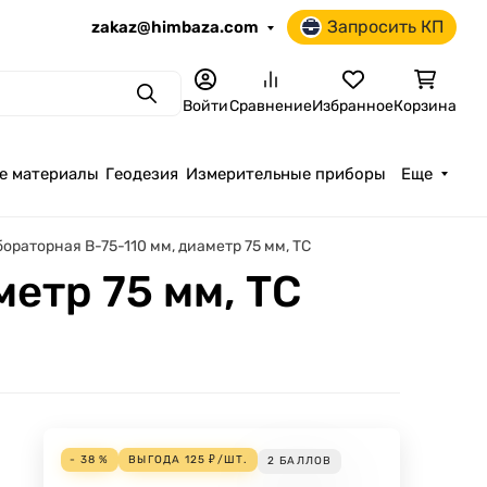
Запросить КП
zakaz@himbaza.com
Поиск
Войти
Сравнение
Избранное
Корзина
е материалы
Геодезия
Измерительные приборы
Еще
ораторная В-75-110 мм, диаметр 75 мм, ТС
етр 75 мм, ТС
- 38 %
ВЫГОДА
125
₽
/
ШТ.
2
БАЛЛОВ