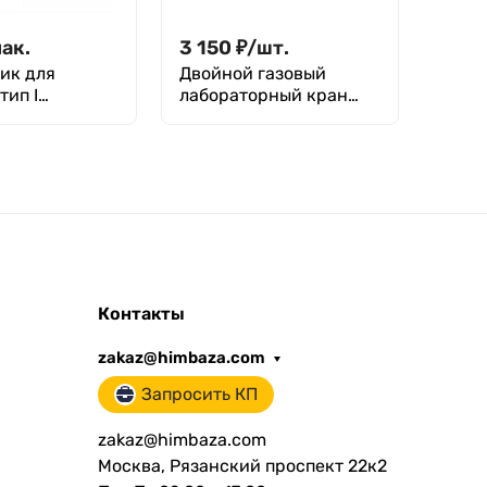
пак.
3 150
₽
/
шт.
1 28
 для
Двойной газовый
Цили
тип I
лабораторный кран
ареом
стью не
Stegler KG-2-105 (литая
ГОСТ
0 мкл
медь, высота 105 мм,
льный объем
угловой)
 уп. 500 шт,
т
Контакты
zakaz@himbaza.com
Запросить КП
zakaz@himbaza.com
Москва, Рязанский проспект 22к2