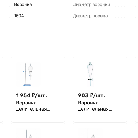
Воронка
Диаметр воронки
1504
Диаметр носика
1 954
₽
/
шт.
903
₽
/
шт.
Воронка
Воронка
делительная
делительная
грушевидная
грушевидная
ВД-3-1000 ТС,
ВД-3-125 ХС,
стеклянный кран,
стеклянный кран,
без делений
без делений