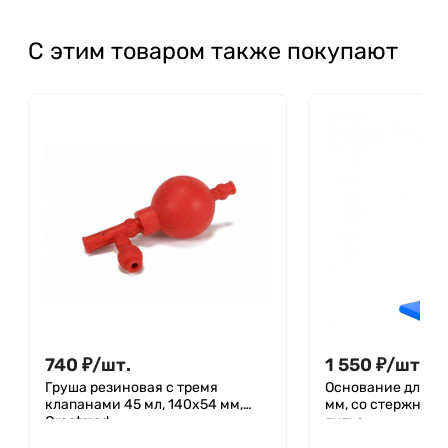
С этим товаром также покупают
740
₽
/
шт.
1 550
₽
/
шт.
Груша резиновая с тремя
Основание для ш
клапанами 45 мл, 140х54 мм,
мм, со стержнем 
Greetmed
литье