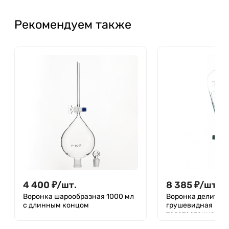
Рекомендуем также
4 400
₽
/
шт.
8 385
₽
/
шт.
Воронка шарообразная 1000 мл
Воронка делител
с длинным концом
грушевидная ВД-
толстостенная, 
кран, без делени