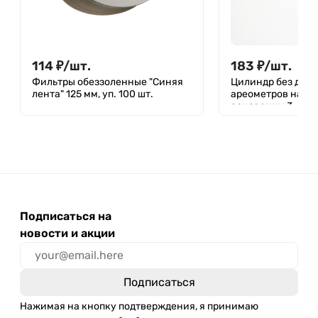
114
₽
/
шт.
183
₽
/
шт.
Фильтры обеззоленные "Синяя
Цилиндр без деле
лента" 125 мм, уп. 100 шт.
ареометров на п
основании 3-39/29
4320-012-295081
Подписаться на
новости и акции
Нажимая на кнопку подтверждения, я принимаю