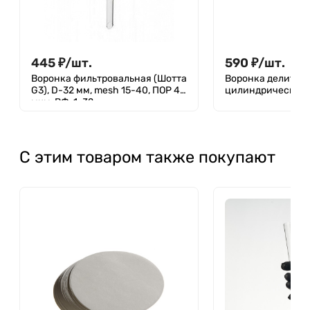
445
₽
/
шт.
590
₽
/
шт.
Воронка фильтровальная (Шотта
Воронка делител
G3), D-32 мм, mesh 15-40, ПОР 40
цилиндрическая 
мкм, ВФ-1-32
С этим товаром также покупают