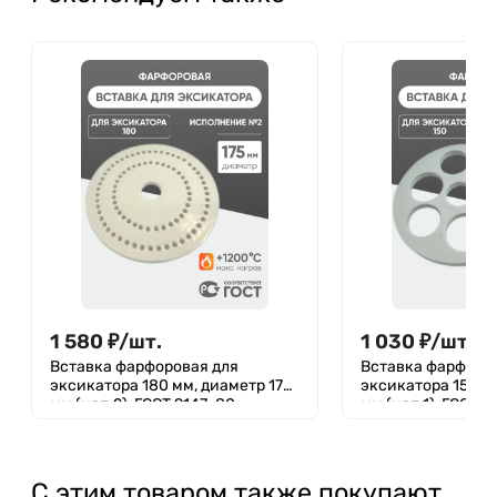
1 580
₽
/
шт.
1 030
₽
/
шт.
Вставка фарфоровая для
Вставка фарфоро
эксикатора 180 мм, диаметр 175
эксикатора 150 м
мм (исп.2), ГОСТ 9147-80
мм (исп.1), ГОСТ 9
С этим товаром также покупают