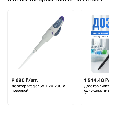
9 680
₽
/
шт.
1 544,40
₽
/
шт
Дозатор Stegler SV-1-20-200: с
Дозатор пипеточн
поверкой
одноканальный,
фиксированный о
механический (Д
MG-200