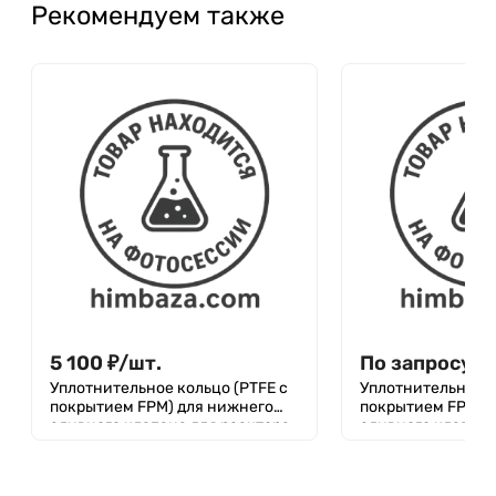
Рекомендуем также
5 100
₽
/
шт.
По запросу
Уплотнительное кольцо (PTFE с
Уплотнительное к
покрытием FPM) для нижнего
покрытием FPM) 
сливного клапана для реактора
сливного клапана
на 50 литров
на 30 литров