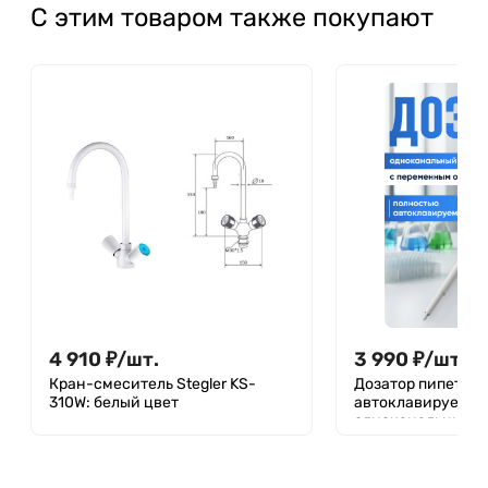
С этим товаром также покупают
4 910
₽
/
шт.
3 990
₽
/
шт.
Кран-смеситель Stegler KS-
Дозатор пипеточн
310W: белый цвет
автоклавируемый
одноканальный, 
объемом, механи
(ДПАОП)/ Лабори