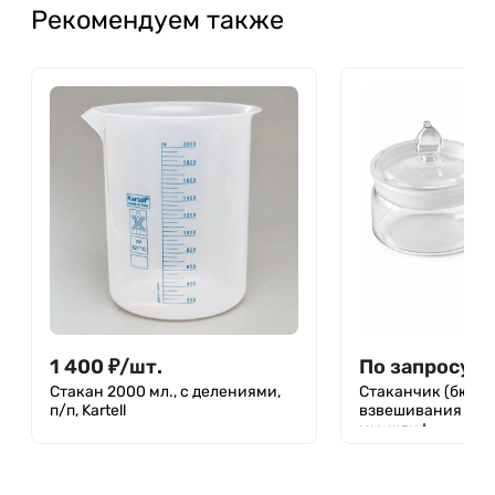
Рекомендуем также
1 400
₽
/
шт.
По запросу
Стакан 2000 мл., с делениями,
Стаканчик (бюкс)
п/п, Kartell
взвешивания низк
мм, шлиф