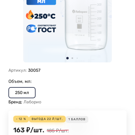
Артикул:
30057
Объем, мл:
250 мл
Бренд:
Лаборио
- 12 %
ВЫГОДА
22
₽
/
ШТ.
1
БАЛЛОВ
163
₽
/
шт.
185
₽
/
шт.