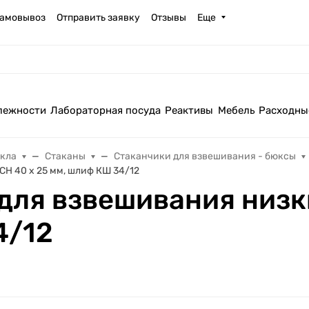
амовывоз
Отправить заявку
Отзывы
Еще
лежности
Лабораторная посуда
Реактивы
Мебель
Расходны
екла
Стаканы
Стаканчики для взвешивания - бюксы
СН 40 х 25 мм, шлиф КШ 34/12
для взвешивания низки
4/12