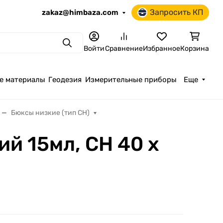
Запросить КП
zakaz@himbaza.com
Поиск
Войти
Сравнение
Избранное
Корзина
е материалы
Геодезия
Измерительные приборы
Еще
Бюксы низкие (тип СН)
й 15мл, СН 40 х