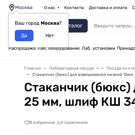
Москва
О нас
Контакты
Доставка и оплата
С
Ваш город
Москва
?
Каталог
Распродажа
Лаб. оборудование
Лаб. установки
Принад
Главная
Лабораторная посуда
Посуда из ст
Стаканчик (бюкс) для взвешивания низкий 15мл, 
Стаканчик (бюкс) 
25 мм, шлиф КШ 3
В избранное
К сравнению