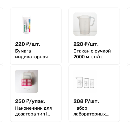
220
₽
/
шт.
220
₽
/
шт.
Бумага
Стакан с ручкой
индикаторная
2000 мл, п/п,
конго синяя, уп.
Экрос
100 шт.
250
₽
/
упак.
208
₽
/
шт.
Наконечник для
Набор
дозатора тип I
лабораторных
вместимостью не
стаканов (тип В,
менее 200 мкл
высокий с