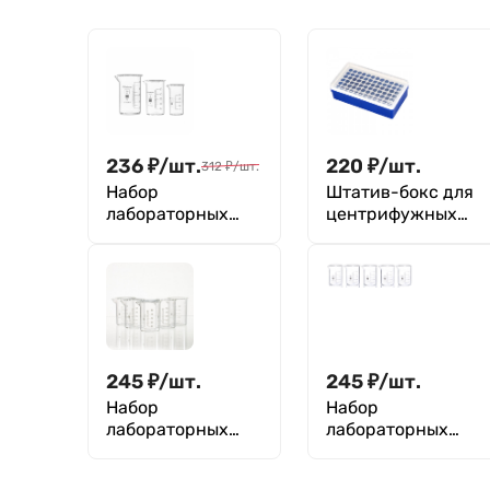
236
₽
/
шт.
220
₽
/
шт.
312
₽
/
шт.
Набор
Штатив-бокс для
лабораторных
центрифужных
стаканов (тип В,
пробирок на 1,5
высокий с
мл, 72 гнезда, п/
делениями и
п,Greetmed
носиком,
термостойкий) ТС
100, 50, 25 мл,
9571
245
₽
/
шт.
245
₽
/
шт.
Набор
Набор
лабораторных
лабораторных
стаканов (тип В,
стаканов (тип Н,
высокий с
низкий с