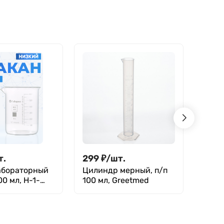
делениями и
делениями и
носиком,
носиком,
термостойкий) ТС
термостойкий) ТС
100 мл, 2527
150, 100, 50 мл,
5703
т.
299
₽
/
шт.
475
абораторный
Цилиндр мерный, п/п
Цили
0 мл, Н-1-
100 мл, Greetmed
мл, п