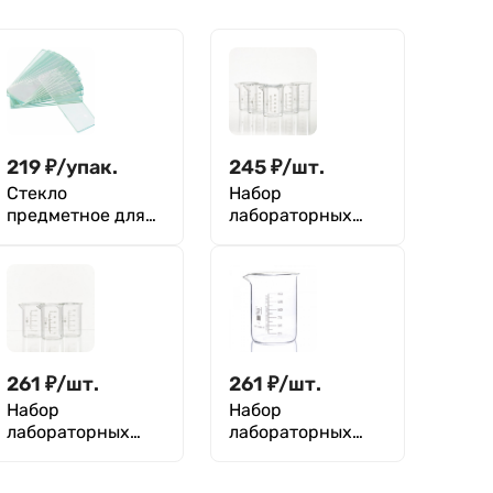
219
₽
/
упак.
245
₽
/
шт.
Стекло
Набор
предметное для
лабораторных
микропрепаратов
стаканов (тип В,
26х76х2 мм, по ТУ,
высокий с
СО-3 со
делениями и
шлиф.краями,
носиком,
МиниЛаб, уп.50
термостойкий) ТС
шт
50 мл, 5 штук,
1629
261
₽
/
шт.
261
₽
/
шт.
Набор
Набор
лабораторных
лабораторных
стаканов 3 шт
стаканов (тип В,
(тип В, высокий с
высокий с