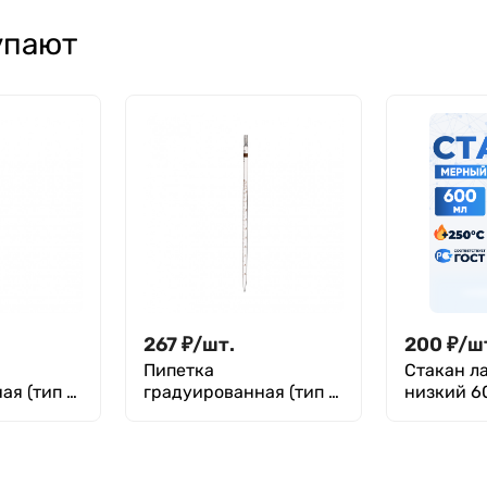
(максимальный
делениями и
объем 250 мкл),
носиком,
упают
упаковка -
термостойкий) ТС
штатив 96 шт,
100, 50, 25 мл,
Литопласт
2794
267
₽
/
шт.
200
₽
/
ш
Пипетка
Стакан л
ая (тип 1
градуированная (тип 1
низкий 60
нулевой
- от верхней нулевой
600 ТС
юбой
отметки до любой
2-10
отметки) 1-2-2-25