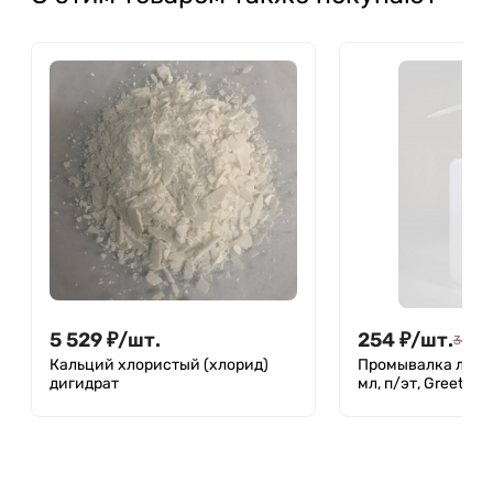
5 529
₽
/
шт.
254
₽
/
шт.
349
₽
Кальций хлористый (хлорид)
Промывалка лабо
дигидрат
мл, п/эт, Greetme