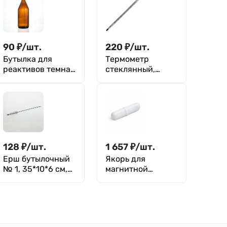
90
₽
/
шт.
220
₽
/
шт.
Бутылка для
Термометр
реактивов темная
стеклянный,
500 мл,
спиртовой -10
навинчивающаяс
+110°C
я крышка, БТ-4-
500
128
₽
/
шт.
1 657
₽
/
шт.
Ерш бутылочный
Якорь для
№ 1, 35*10*6 см,
магнитной
искусственная
мешалки B 100
щетина
100*10.5 мм,
фторпласт,
овальная форма с
кольцевым