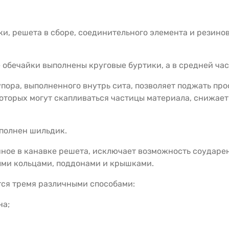
ки, решета в сборе, соединительного элемента и резинов
 обечайки выполнены круговые буртики, а в средней час
упора, выполненного внутрь сита, позволяет поджать п
которых могут скапливаться частицы материала, снижае
полнен шильдик.
ное в канавке решета, исключает возможность соударен
ыми кольцами, поддонами и крышками.
тся тремя различными способами:
на;