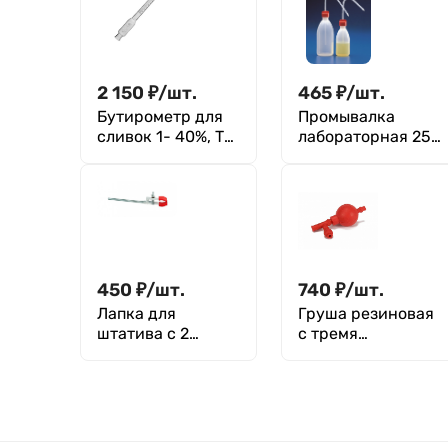
2 150
₽
/
шт.
465
₽
/
шт.
Бутирометр для
Промывалка
сливок 1- 40%, ТУ
лабораторная 250
25-2024.019-88
мл, п/эт, Кartell
450
₽
/
шт.
740
₽
/
шт.
Лапка для
Груша резиновая
штатива с 2
с тремя
плоскими
клапанами 45 мл,
пальцами, ПВХ
140х54 мм,
Greetmed