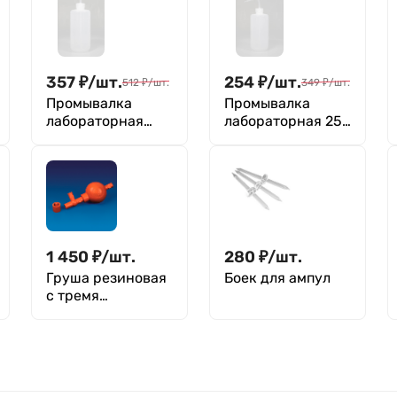
357
₽
/
шт.
254
₽
/
шт.
512
₽
/
шт.
349
₽
/
шт.
Промывалка
Промывалка
лабораторная
лабораторная 250
500 мл, п/эт,
мл, п/эт,
Greetmed
Greetmed
1 450
₽
/
шт.
280
₽
/
шт.
Груша резиновая
Боек для ампул
с тремя
клапанами и
переходником
134х53мм, Kartell