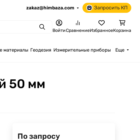
Запросить КП
zakaz@himbaza.com
Поиск
Войти
Сравнение
Избранное
Корзина
е материалы
Геодезия
Измерительные приборы
Еще
й 50 мм
По запросу