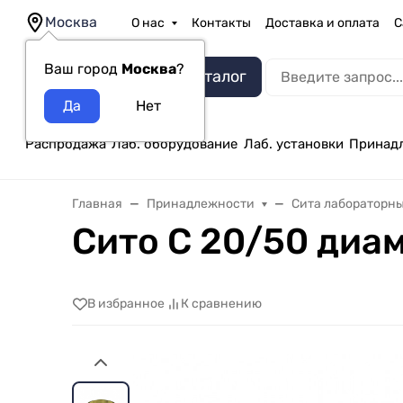
Москва
О нас
Контакты
Доставка и оплата
С
Ваш город
Москва
?
Каталог
Распродажа
Лаб. оборудование
Лаб. установки
Принад
Главная
Принадлежности
Сита лабораторн
Сито С 20/50 диа
В избранное
К сравнению