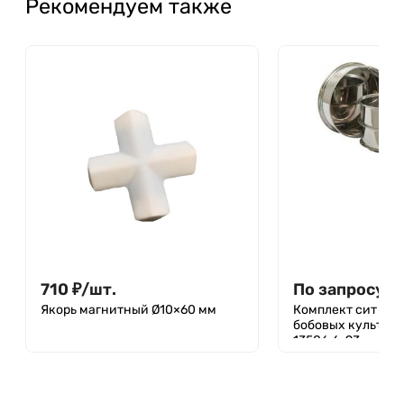
Рекомендуем также
710
₽
/
шт.
По запросу
Якорь магнитный Ø10×60 мм
Комплект сит для
бобовых культур 
13586.6-93