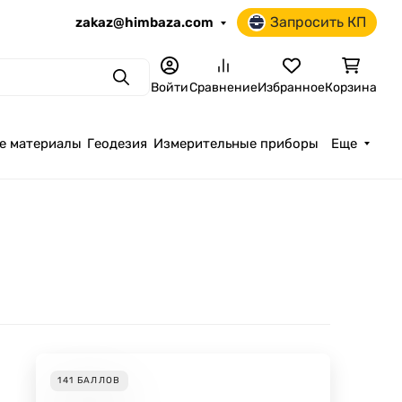
Запросить КП
zakaz@himbaza.com
Поиск
Войти
Сравнение
Избранное
Корзина
е материалы
Геодезия
Измерительные приборы
Еще
141
БАЛЛОВ