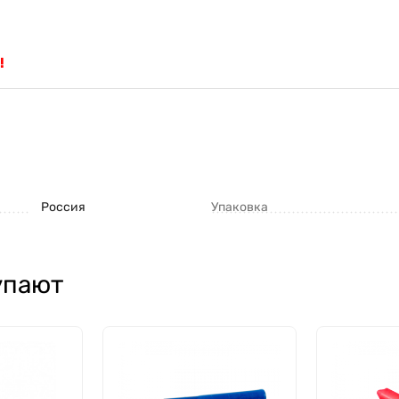
!
Россия
Упаковка
упают