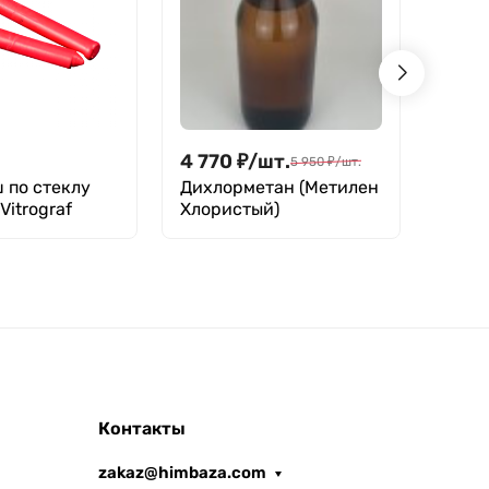
4 770
₽
/
шт.
13 2
5 950
₽
/
шт.
 по стеклу
Дихлорметан (Метилен
Кали
Vitrograf
Хлористый)
(кал
Контакты
zakaz@himbaza.com