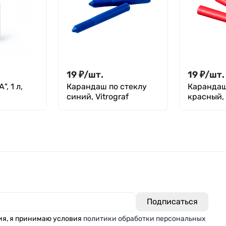
19
₽
/
шт.
19
₽
/
шт.
, 1 л,
Карандаш по стеклу
Карандаш
синий, Vitrograf
красный, 
ия, я принимаю условия
политики обработки персональных