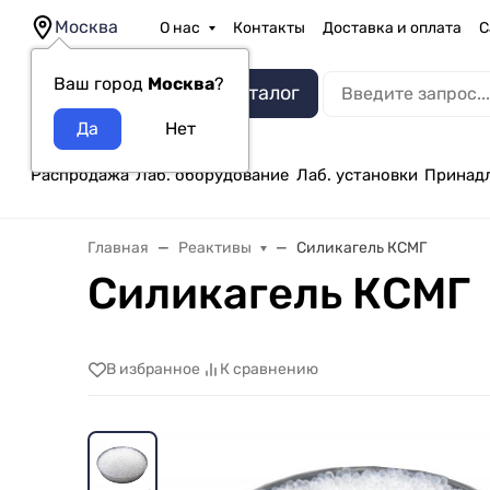
Москва
О нас
Контакты
Доставка и оплата
С
Ваш город
Москва
?
Каталог
Распродажа
Лаб. оборудование
Лаб. установки
Принад
Главная
Реактивы
Силикагель КСМГ
Силикагель КСМГ
В избранное
К сравнению