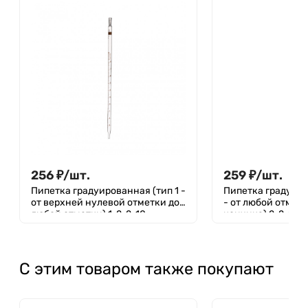
256
₽
/
шт.
259
₽
/
шт.
Пипетка градуированная (тип 1 -
Пипетка градуиро
от верхней нулевой отметки до
- от любой отмет
любой отметки) 1-2-2-10
кончика) 2-2-2-5
С этим товаром также покупают