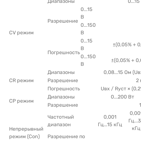
Диапазоны
0...15
0...15
В
Разрешение
0...150
CV режим
В
0...15
±(0,05% + 0
В
Погрешность
0...150
±(0,05% + 0
В
Диапазоны
0,08...15 Ом (Uв
CR режим
Разрешение
2
Погрешность
Uвх / Rуст × (0,
Диапазоны
0...200 Вт
CP режим
Разрешение
0,00
Частотный
0,001
Гц...
диапазон
Гц...15 кГц
кГц
Непрерывный
режим (Con)
Разрешение по