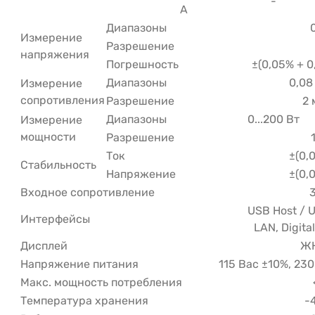
-
А
Диапазоны
0
Измерение
Разрешение
напряжения
Погрешность
±(0,05% + 0
Диапазоны
0,08
Измерение
сопротивления
Разрешение
2 
Диапазоны
0...200 Вт
Измерение
мощности
Разрешение
Ток
±(0,
Стабильность
Напряжение
±(0,
Входное сопротивление
USB Host / U
Интерфейсы
LAN, Digita
Дисплей
ЖК
Напряжение питания
115 Вac ±10%, 230
Макс. мощность потребления
Температура хранения
-4