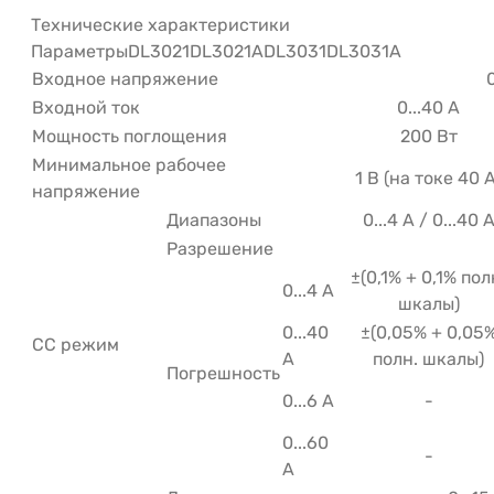
Технические характеристики
ПараметрыDL3021DL3021ADL3031DL3031A
Входное напряжение
0
Входной ток
0...40 A
Мощность поглощения
200 Вт
Минимальное рабочее
1 В (на токе 40 А
напряжение
Диапазоны
0...4 A / 0...40 
Разрешение
±(0,1% + 0,1% пол
0...4 А
шкалы)
0...40
±(0,05% + 0,05
CC режим
А
полн. шкалы)
Погрешность
0...6 А
-
0...60
-
А