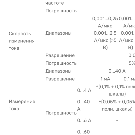
частоте
Погрешность
0,001...0,25
0,001..
A/мкс
A/мк
Диапазоны
0,001...2,5
0,001.
Скорость
A/мкс (>5
A/мкс 
изменения
В)
В)
тока
Разрешение
0,
Погрешность
5%
Диапазоны
0...40 A
Разрешение
1 мA
0,1 м
±(0,1% + 0,1% пол
0...4 А
шкалы)
Измерение
0...40
±(0,05% + 0,05
тока
А
полн. шкалы)
Погрешность
0...6 А
-
0...60